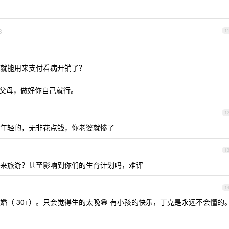
3
1
就能用来支付看病开销了？
管你父母，做好你自己就行。
1
年轻的，无非花点钱，你老婆就惨了
1
来旅游？甚至影响到你们的生育计划吗，难评
1
（ 30+）。只会觉得生的太晚😁 有小孩的快乐，丁克是永远不会懂的