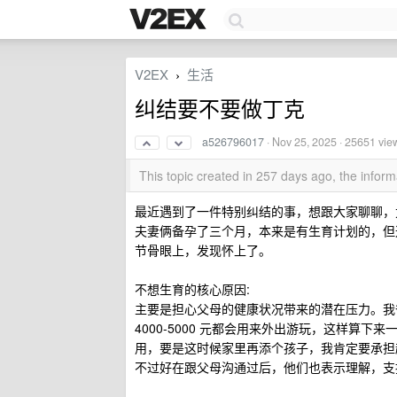
V2EX
生活
›
纠结要不要做丁克
a526796017
·
Nov 25, 2025
· 25651 vie
This topic created in 257 days ago, the info
最近遇到了一件特别纠结的事，想跟大家聊聊，
夫妻俩备孕了三个月，本来是有生育计划的，但
节骨眼上，发现怀上了。
不想生育的核心原因:
主要是担心父母的健康状况带来的潜在压力。我爸
4000-5000 元都会用来外出游玩，这样算
用，要是这时候家里再添个孩子，我肯定要承担
不过好在跟父母沟通过后，他们也表示理解，支