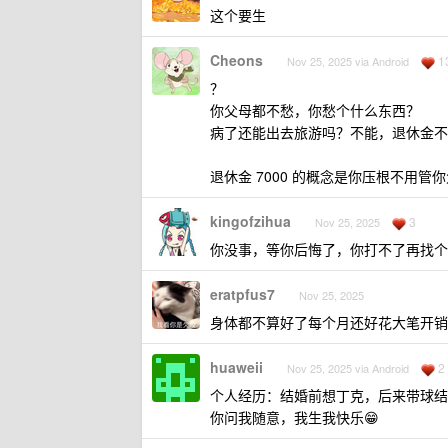
这个要生
Cheons
1
Nov 25, 2025 via Android
？
你父母都不愁，你愁个什么东西？
病了还能出去旅游吗？不能，退休金不
退休金 7000 的概念是你压根不用
kingofzihua
3
Nov 25, 2025
你没事，等你后悔了，你打不了再找个
eratpfus7
Nov 25, 2025
身体都不算好了每个月还好花大笔开销
huaweii
2
Nov 25, 2025 via Android
个人经历：结婚前想丁克，后来带球结婚
你问我随意，我生我快乐😁