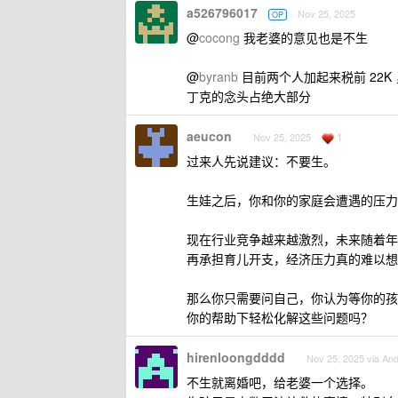
a526796017
Nov 25, 2025
OP
@
cocong
我老婆的意见也是不生
@
byranb
目前两个人加起来税前 22
丁克的念头占绝大部分
aeucon
1
Nov 25, 2025
过来人先说建议：不要生。
生娃之后，你和你的家庭会遭遇的压力
现在行业竞争越来越激烈，未来随着年
再承担育儿开支，经济压力真的难以想
那么你只需要问自己，你认为等你的孩
你的帮助下轻松化解这些问题吗？
hirenloongdddd
Nov 25, 2025 via And
不生就离婚吧，给老婆一个选择。