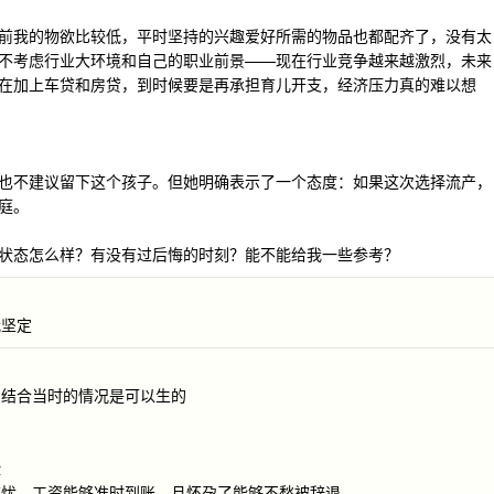
前我的物欲比较低，平时坚持的兴趣爱好所需的物品也都配齐了，没有太
不考虑行业大环境和自己的职业前景——现在行业竞争越来越激烈，未来
在加上车贷和房贷，到时候要是再承担育儿开支，经济压力真的难以想
也不建议留下这个孩子。但她明确表示了一个态度：如果这次选择流产，
庭。
状态怎么样？有没有过后悔的时刻？能不能给我一些参考？
我坚定
，结合当时的情况是可以生的
险
堪忧，工资能够准时到账，且怀孕了能够不愁被辞退