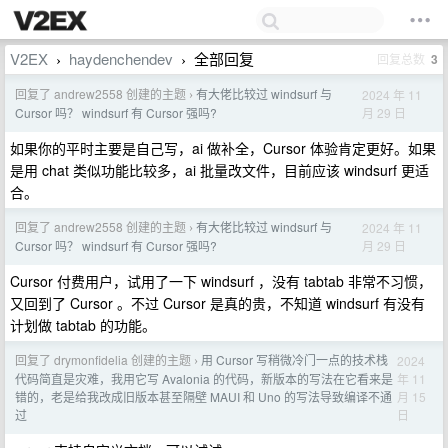
V2EX
haydenchendev
全部回复
回复总数
3
›
›
回复了 andrew2558 创建的主题
有大佬比较过 windsurf 与
2024 年 11
›
月 29 日
Cursor 吗？ windsurf 有 Cursor 强吗?
如果你的平时主要是自己写，ai 做补全，Cursor 体验肯定更好。如果
是用 chat 类似功能比较多，ai 批量改文件，目前应该 windsurf 更适
合。
回复了 andrew2558 创建的主题
有大佬比较过 windsurf 与
2024 年 11
›
月 29 日
Cursor 吗？ windsurf 有 Cursor 强吗?
Cursor 付费用户，试用了一下 windsurf ，没有 tabtab 非常不习惯，
又回到了 Cursor 。不过 Cursor 是真的贵，不知道 windsurf 有没有
计划做 tabtab 的功能。
回复了 drymonfidelia 创建的主题
用 Cursor 写稍微冷门一点的技术栈
2024
›
年 11
代码简直是灾难，我用它写 Avalonia 的代码，新版本的写法在它看来是
月 15
错的，老是给我改成旧版本甚至隔壁 MAUI 和 Uno 的写法导致编译不通
日
过