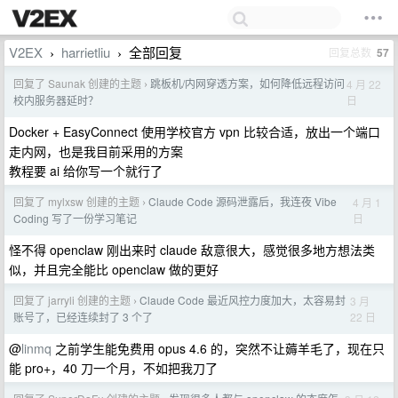
V2EX
harrietliu
全部回复
回复总数
57
›
›
回复了 Saunak 创建的主题
跳板机/内网穿透方案，如何降低远程访问
4 月 22
›
日
校内服务器延时？
Docker + EasyConnect 使用学校官方 vpn 比较合适，放出一个端口
走内网，也是我目前采用的方案
教程要 ai 给你写一个就行了
回复了 mylxsw 创建的主题
Claude Code 源码泄露后，我连夜 Vibe
4 月 1
›
日
Coding 写了一份学习笔记
怪不得 openclaw 刚出来时 claude 敌意很大，感觉很多地方想法类
似，并且完全能比 openclaw 做的更好
回复了 jarryli 创建的主题
Claude Code 最近风控力度加大，太容易封
3 月
›
22 日
账号了，已经连续封了 3 个了
@
linmq
之前学生能免费用 opus 4.6 的，突然不让薅羊毛了，现在只
能 pro+，40 刀一个月，不如把我刀了