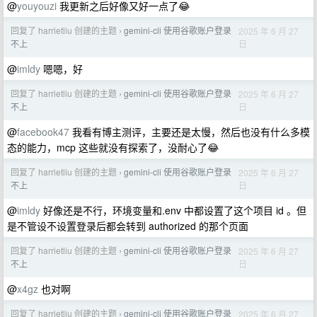
@
youyouzi
我更新之后好像又好一点了😂
回复了 harrietliu 创建的主题
gemini-cli 使用谷歌账户登录
2025 年 6 月 27
›
日
不上
@
imldy
嗯嗯，好
回复了 harrietliu 创建的主题
gemini-cli 使用谷歌账户登录
2025 年 6 月 27
›
日
不上
@
facebook47
我看有博主测评，主要还是太慢，然后也没有什么多模
态的能力，mcp 这些就没有探索了，没耐心了😂
回复了 harrietliu 创建的主题
gemini-cli 使用谷歌账户登录
2025 年 6 月 27
›
日
不上
@
imldy
好像还是不行，环境变量和.env 中都设置了这个项目 id 。但
是不管设不设置登录后都会转到 authorized 的那个页面
回复了 harrietliu 创建的主题
gemini-cli 使用谷歌账户登录
2025 年 6 月 27
›
日
不上
@
x4gz
也对啊
回复了 harrietliu 创建的主题
gemini-cli 使用谷歌账户登录
2025 年 6 月 27
›