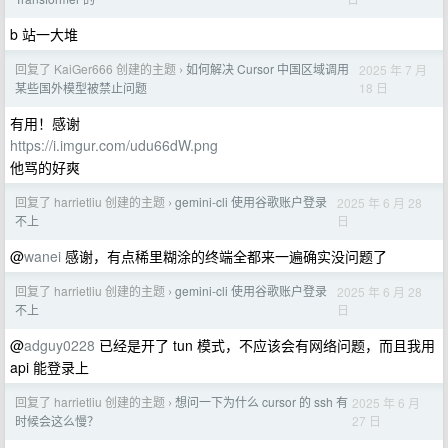
b 站一大堆
回复了 KaiGer666 创建的主题
如何解决 Cursor 中国区域调用
2025 年 7 月
›
18 日
某些国外模型被禁止问题
有用！感谢
https://i.imgur.com/udu66dW.png
他骂的好爽
回复了 harrietliu 创建的主题
gemini-cli 使用谷歌账户登录
2025 年 6 月 28
›
日
不上
@
wanei
感谢，有点稀里糊涂的终端全都来一遍确实没问题了
回复了 harrietliu 创建的主题
gemini-cli 使用谷歌账户登录
2025 年 6 月 28
›
日
不上
@
adguy0228
已经是开了 tun 模式，不应该会有网络问题，而且我用
api 能登录上
回复了 harrietliu 创建的主题
想问一下为什么 cursor 的 ssh 有
2025 年 6 月
›
27 日
时候会这么慢？