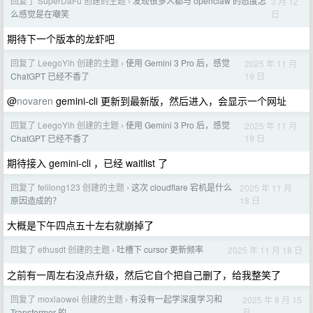
回复了 SuperDaFu 创建的主题
发现很多人都与 openclaw 的态度怎
3 月 12
›
日
么感觉是在嘲笑
期待下一个版本的龙虾吧
回复了 LeegoYih 创建的主题
使用 Gemini 3 Pro 后，感觉
2025 年 11 月
›
19 日
ChatGPT 已经不香了
@
novaren
gemini-cli 更新到最新版，然后进入，会显示一个网址
回复了 LeegoYih 创建的主题
使用 Gemini 3 Pro 后，感觉
2025 年 11 月
›
19 日
ChatGPT 已经不香了
期待接入 gemini-cli ，已经 waitlist 了
回复了 felilong123 创建的主题
这次 cloudflare 宕机是什么
2025 年 11 月
›
18 日
原因造成的？
大概是下午四点五十左右就崩掉了
回复了 ethusdt 创建的主题
吐槽下 cursor 更新频率
2025 年 11 月 18 日
›
之前有一周左右没点升级，然后它自个把自己删了，给我整笑了
回复了 moxiaowei 创建的主题
有没有一起学深度学习和
2025 年 8 月 15
›
日
Transformer 的