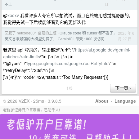
日
不上
@
xboxv
我看许多人夸它所以想试试，而且在终端用感觉挺舒服的。
我觉得先试一下后续能够看到它的更新迭代
回复了 netcode001 创建的主题
Claude code 和 cursor 都不香了，
2025 年 6
›
月 27 日
英文谷歌最强的大模型免费了， GeminiCli 每天 1000 次访问
我这里 api 登录的，输出都是\"url\": \"
https://ai.google.dev/gemini-
api/docs/rate-limits
\"\n }\n ]\n },\n {\n
\"@type\": \"
type.googleapis.com/google.rpc.RetryInfo
\",\n
\"retryDelay\": \"23s\"\n }\n
]\n }\n}\n","code":429,"status":"Too Many Requests"}}]
1/3
© 2026 V2EX · 25ms · 3.9.8.5
About
·
Language
老倔驴证券开户巨靠谱，已助千人!