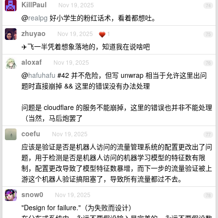
KillPaul
Nov 19, 2025
74
@
realpg
好小学生的粉红话术，看着都想吐。
zhuyao
Nov 19, 2025
1
75
✈️飞一半凭着想象落地的，知道我在说啥吧
aloxaf
Nov 19, 2025
76
@
hafuhafu
#42 并不危险，但写 unwrap 相当于允许这里出问
题时直接崩掉 && 这里的错误没有办法处理
问题是 cloudflare 的服务不能崩掉，这里的错误也并非不能处理
（当然，马后炮罢了
coefu
Nov 19, 2025
77
应该是验证是否是机器人访问的流量管理系统的配置更改出了问
题，用于检测是否是机器人访问的机器学习模型的特征数有限
制，配置更改导致了模型特征数暴增，而下一步的流量验证被上
游这个机器人验证搞阻塞了，导致所有流量都过不去。
snow0
Nov 19, 2025
78
"Design for failure."（为失败而设计）
在分布式系统中，永远不要假设输入是完美的，永远不要假设数