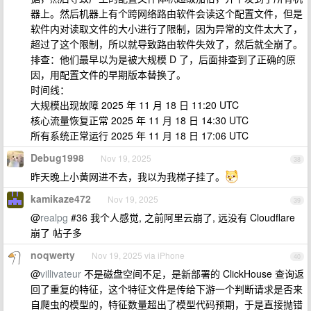
器上。然后机器上有个跨网络路由软件会读这个配置文件，但是
软件内对读取文件的大小进行了限制，因为异常的文件太大了，
超过了这个限制，所以就导致路由软件失效了，然后就全崩了。
排查：他们最早以为是被大规模 D 了，后面排查到了正确的原
因，用配置文件的早期版本替换了。
时间线：
大规模出现故障 2025 年 11 月 18 日 11:20 UTC
核心流量恢复正常 2025 年 11 月 18 日 14:30 UTC
所有系统正常运行 2025 年 11 月 18 日 17:06 UTC
Debug1998
Nov 19, 2025
38
昨天晚上小黄网进不去，我以为我梯子挂了。
kamikaze472
Nov 19, 2025
39
@
realpg
#36 我个人感觉, 之前阿里云崩了, 远没有 Cloudflare
崩了 帖子多
noqwerty
Nov 19, 2025 via iPhone
40
@
villivateur
不是磁盘空间不足，是新部署的 ClickHouse 查询返
回了重复的特征，这个特征文件是传给下游一个判断请求是否来
自爬虫的模型的，特征数量超出了模型代码预期，于是直接抛错