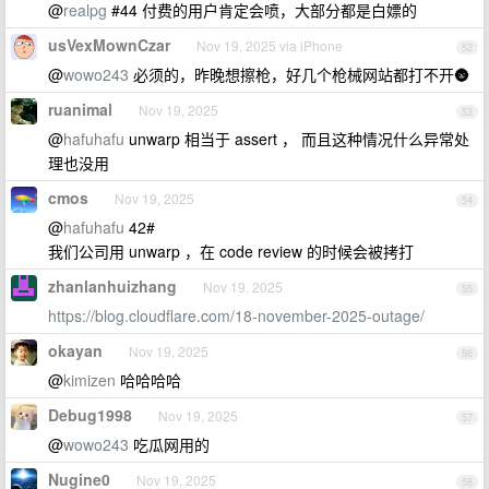
@
realpg
#44 付费的用户肯定会喷，大部分都是白嫖的
usVexMownCzar
Nov 19, 2025 via iPhone
52
@
wowo243
必须的，昨晚想擦枪，好几个枪械网站都打不开🌚
ruanimal
Nov 19, 2025
53
@
hafuhafu
unwarp 相当于 assert ， 而且这种情况什么异常处
理也没用
cmos
Nov 19, 2025
54
@
hafuhafu
42#
我们公司用 unwarp ，在 code review 的时候会被拷打
zhanlanhuizhang
Nov 19, 2025
55
https://blog.cloudflare.com/18-november-2025-outage/
okayan
Nov 19, 2025
56
@
kimizen
哈哈哈哈
Debug1998
Nov 19, 2025
57
@
wowo243
吃瓜网用的
Nugine0
Nov 19, 2025
58