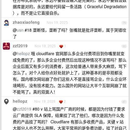
据库是对的，永远要给代码留一条活路（ Graceful Degradation
），而不是让它直接自杀。
zhaoxiaofeng
Nov 19, 2025
79
@
usn
#18 垄断怪，垄断了吗？张嘴就是批评垄断，属于哭错坟
了
zzf2019
Nov 19, 2025
1
80
@
hellopz
哦 cloudflare 官网那么多企业付费项目到你嘴里就变
成免费的了，那么多企业付费然后出现这种情况不该骂吗？那么
企业后面又有多少的消费者，这次给普通人带来多大麻烦，骂下
怎么了，对个人给你点好处就护上了，这种基本的是非观都没
有。国内哪次网站崩了你们这些人不是直接骂企业，什么企业环
境畸形，没有技术能力。怎么国外的网站让大半个互联网崩了就
不能骂了。真的双面人！
hellopz
Nov 19, 2025
2
81
@
zzf2019
#80 v 站上骂国产厂商的时候，都是因为付钱了要求
云厂商提供 SLA 保障，结果挂了坑了他们，哪次是因为什么免
费的产品挂了骂的？ Cloudflare 有那么多收费产品，关键 v 站
大部分人也不怎么用啊，大家平常用的是免费功能，挂了对自己