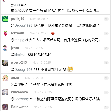
@
JYii
#41
这么多帖子 有一个喷 cf 的吗? 甚至回复都没一个指责的...
poilkj19
Nov 19, 2025
45
@
Debug1998
我也是，我还充了会员呢，以为站长跑路了
fcbwalk
Nov 19, 2025
1
46
@
realpg
cf 大善人，喷不起来啊，有几个这样良心的公司。
jzhm
Nov 19, 2025
47
@
kimizen
#28 哈哈哈哈哈
wowo243
Nov 19, 2025
48
@
Debug1998
#38 小黄网都用 cf 吗
anzu
Nov 19, 2025
49
> 当你用了 unwrap() 而未经测试的时候
killva4624
Nov 19, 2025
50
@
noqwerty
#32 和之前阿里云配置变更引发的异常好相似。
Rainwater
Nov 19, 2025
51