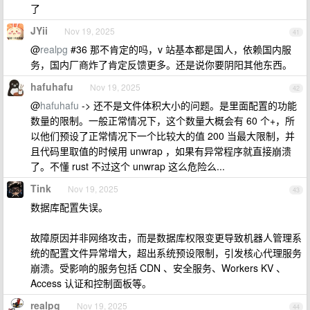
了
JYii
Nov 19, 2025
41
@
realpg
#36 那不肯定的吗，v 站基本都是国人，依赖国内服
务，国内厂商炸了肯定反馈更多。还是说你要阴阳其他东西。
hafuhafu
Nov 19, 2025
42
@
hafuhafu
-> 还不是文件体积大小的问题。是里面配置的功能
数量的限制。一般正常情况下，这个数量大概会有 60 个+，所
以他们预设了正常情况下一个比较大的值 200 当最大限制，并
且代码里取值的时候用 unwrap ，如果有异常程序就直接崩溃
了。不懂 rust 不过这个 unwrap 这么危险么...
Tink
Nov 19, 2025
43
数据库配置失误。
故障原因并非网络攻击，而是数据库权限变更导致机器人管理系
统的配置文件异常增大，超出系统预设限制，引发核心代理服务
崩溃。受影响的服务包括 CDN 、安全服务、Workers KV 、
Access 认证和控制面板等。
realpg
Nov 19, 2025
44