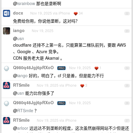
@
israinbow
那也是垄断啊
docx
Nov 19, 2025 via iPhone
34
22
免费给你用，你说他垄断，这对吗？
iango
Nov 19, 2025
23
@
usn
cloudflare 还排不上第一名，只能算第二梯队前列，要跟 AWS
、Google 、Azure 竞争。
CDN 服务老大是 Akamai 。
Q980q48Jgj6pRXoO
Nov 19, 2025
1
PRO
24
@
iango
好的，明白了，cf 只是善，但是能力不行
RTSmile
Nov 19, 2025 via iPhone
3
25
@
usn
能力比你强多了
Q980q48Jgj6pRXoO
Nov 19, 2025
PRO
26
@
RTSmile
？
RTSmile
Nov 19, 2025 via iPhone
27
@
arloor
远远达不到垄断的程度，这次虽然崩得网站不少但是还