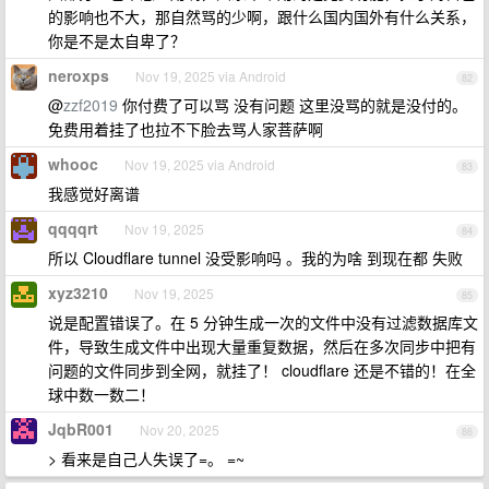
的影响也不大，那自然骂的少啊，跟什么国内国外有什么关系，
你是不是太自卑了？
neroxps
Nov 19, 2025 via Android
82
@
zzf2019
你付费了可以骂 没有问题 这里没骂的就是没付的。
免费用着挂了也拉不下脸去骂人家菩萨啊
whooc
Nov 19, 2025 via Android
83
我感觉好离谱
qqqqrt
Nov 19, 2025
84
所以 Cloudflare tunnel 没受影响吗 。我的为啥 到现在都 失败
xyz3210
Nov 19, 2025
85
说是配置错误了。在 5 分钟生成一次的文件中没有过滤数据库文
件，导致生成文件中出现大量重复数据，然后在多次同步中把有
问题的文件同步到全网，就挂了！ cloudflare 还是不错的！在全
球中数一数二！
JqbR001
Nov 20, 2025
86
> 看来是自己人失误了=。 =~