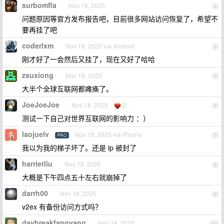
surbomfla
Nov 18, 2025
3
问题原因等官方发布报告吧，目前很多网站访问恢复了，希望不
要再挂了吧
coderlxm
Nov 18, 2025 via Android
4
刚才好了一会然后又挂了，现在又好了哈哈
zsuxiong
Nov 18, 2025
5
大半个全球互联网都瘫痪了。
JoeJoeJoe
Nov 18, 2025
2
6
测试一下自己对世界互联网的影响力 ：）
laojuelv
Nov 18, 2025 via iPhone
PRO
7
我以为我的梯子坏了。还是 ip 被封了
harrietliu
Nov 18, 2025
8
大概是下午四点五十左右就崩掉了
darrh00
Nov 18, 2025
9
v2ex 有备份访问方式吗？
daybreakfangyang
Nov 18, 2025
10