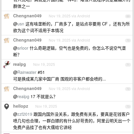
群体之一
Chengnan049
Nov 19, 2025 via Android
69
@
usn
这有啥垄断的，厂商多了，是站点非要用 CF ，还有为所
欲为这个词不适用于本情况
Chengnan049
Nov 19, 2025 via Android
70
@
arloor
什么奇葩逻辑，空气也是免费的，你怎么不说空气垄
断？
realpg
Nov 19, 2025
71
@
Rainwater
#51
可是换成某几家中国厂商 围观的非客户都会喷的...
Chengnan049
Nov 19, 2025 via Android
72
@
realpg
17 不就是么？
hellopz
Nov 19, 2025
73
@
zzf2019
跟国内国外没关系，跟免费有关系，要真是花钱客户
喷几句也合理，一群白嫖的有什么好苛责的，阿里云明天出一个
免费产品挂了也有大儒给它讲经