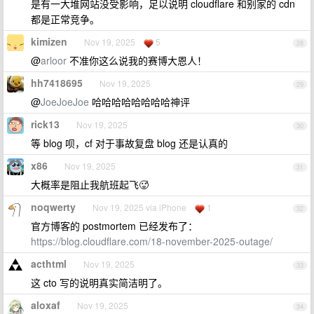
是有一大堆网站没受影响，足以说明 cloudflare 和别家的 cdn
都是正常竞争。
kimizen
Nov 19, 2025
5
28
@
arloor
不准你这么说我的赛博大恩人！
hh7418695
Nov 19, 2025
29
@
JoeJoeJoe
哈哈哈哈哈哈哈哈神评
rick13
Nov 19, 2025
30
等 blog 呗，cf 对于事故复盘 blog 还是认真的
x86
Nov 19, 2025
31
大概率是阻止我航班起飞🥵
noqwerty
Nov 19, 2025 via iPhone
1
32
官方博客的 postmortem 已经发布了：
https://blog.cloudflare.com/18-november-2025-outage/
acthtml
Nov 19, 2025
33
这 cto 写的说明真实简洁明了。
aloxaf
Nov 19, 2025
34