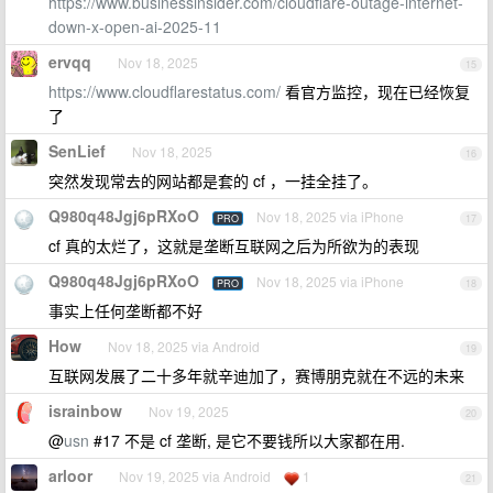
https://www.businessinsider.com/cloudflare-outage-internet-
down-x-open-ai-2025-11
ervqq
Nov 18, 2025
15
https://www.cloudflarestatus.com/
看官方监控，现在已经恢复
了
SenLief
Nov 18, 2025
16
突然发现常去的网站都是套的 cf ，一挂全挂了。
Q980q48Jgj6pRXoO
Nov 18, 2025 via iPhone
PRO
17
cf 真的太烂了，这就是垄断互联网之后为所欲为的表现
Q980q48Jgj6pRXoO
Nov 18, 2025 via iPhone
PRO
18
事实上任何垄断都不好
How
Nov 18, 2025 via Android
19
互联网发展了二十多年就辛迪加了，赛博朋克就在不远的未来
israinbow
Nov 19, 2025
20
@
usn
#17 不是 cf 垄断, 是它不要钱所以大家都在用.
arloor
Nov 19, 2025 via Android
1
21