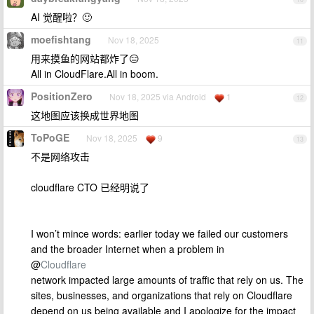
AI 觉醒啦？🙂
moefishtang
Nov 18, 2025
11
用来摸鱼的网站都炸了😑
All in CloudFlare.All in boom.
PositionZero
Nov 18, 2025 via Android
1
12
这地图应该换成世界地图
ToPoGE
Nov 18, 2025
9
13
不是网络攻击
cloudflare CTO 已经明说了
I won’t mince words: earlier today we failed our customers
and the broader Internet when a problem in
@
Cloudflare
network impacted large amounts of traffic that rely on us. The
sites, businesses, and organizations that rely on Cloudflare
depend on us being available and I apologize for the impact