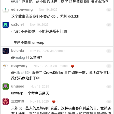
@
usn
你其他厂商不服的话也可以学 cf 免费给我们用占市场啊
edisonwong
Nov 19, 2025
63
这个故事告诉我们不要动 db ，尤其 dcl,ddl
ca2oh4
Nov 19, 2025
64
- rust 不是银弹，不能解决所有问题
- 生产不能用 unwarp
bclerdx
Nov 19, 2025 via Android
65
@
realpg
什么意思？
noqwerty
Nov 19, 2025 via iPhone
1
66
@
killva4624
跟去年 CrowdStrike 事件如出一辙，说明改配置比
改代码危险多了🐶
unused
Nov 19, 2025
67
unwarp 一个程序员祭天
zzf2019
Nov 19, 2025
1
68
只能说一些人的思想钢印真重，这种损害客户利益的事，竟然还
有人洗地，真就是外国的能一样吗？难怪人说程序员是最媚外的