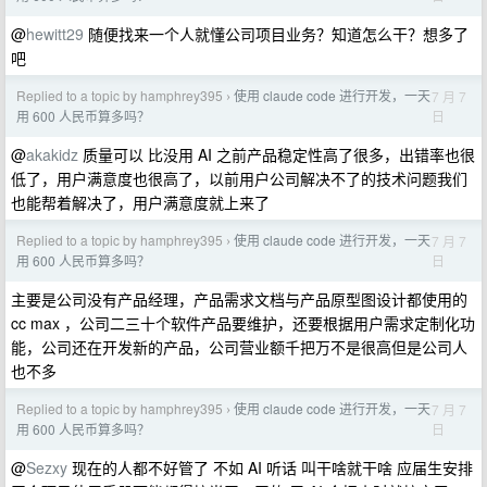
@
hewitt29
随便找来一个人就懂公司项目业务？知道怎么干？想多了
吧
Replied to a topic by hamphrey395
使用 claude code 进行开发，一天
7 月 7
›
日
用 600 人民币算多吗？
@
akakidz
质量可以 比没用 AI 之前产品稳定性高了很多，出错率也很
低了，用户满意度也很高了，以前用户公司解决不了的技术问题我们
也能帮着解决了，用户满意度就上来了
Replied to a topic by hamphrey395
使用 claude code 进行开发，一天
7 月 7
›
日
用 600 人民币算多吗？
主要是公司没有产品经理，产品需求文档与产品原型图设计都使用的
cc max ，公司二三十个软件产品要维护，还要根据用户需求定制化功
能，公司还在开发新的产品，公司营业额千把万不是很高但是公司人
也不多
Replied to a topic by hamphrey395
使用 claude code 进行开发，一天
7 月 7
›
日
用 600 人民币算多吗？
@
Sezxy
现在的人都不好管了 不如 AI 听话 叫干啥就干啥 应届生安排