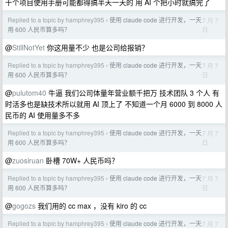
干个项目使用手册可能都得搞半天一天的 用 AI 个把小时就搞完了
Replied to a topic by hamphrey395
使用 claude code 进行开发，一天
7 月 7
›
日
用 600 人民币算多吗？
@
StillNotYet
你这用量不少 也是公司给报销？
Replied to a topic by hamphrey395
使用 claude code 进行开发，一天
7 月 7
›
日
用 600 人民币算多吗？
@
pulutom40
牛逼 我们公司体量年营业额千把万 技术团队 3 个人 有
时活多也是缺技术所以就用 AI 顶上了 不知道一个月 6000 到 8000 人
民币的 AI 使用量多不多
Replied to a topic by hamphrey395
使用 claude code 进行开发，一天
7 月 7
›
日
用 600 人民币算多吗？
@
zuosiruan
卧槽 70W+ 人民币吗？
Replied to a topic by hamphrey395
使用 claude code 进行开发，一天
7 月 7
›
日
用 600 人民币算多吗？
@
gogozs
我们用的 cc max ，没有 kiro 的 cc
Replied to a topic by hamphrey395
使用 claude code 进行开发，一天
7 月 7
›