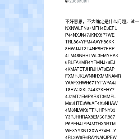
@
zuosiruan
不好意思，不大确定是什么问题，试一
NXNWLFN87MFH4E3EFL
P44NXJN47JKNX8P7WE
TRL864YPM4AAYF86KK
8HWJJJT3T4NP8H7FRP
4TM48NRRTWL3EMYRAK
6RLFAKMR4YFMNJ78EJ
4KMATETJHRJHAT8EAP
FXMHJKLWNNHXMMNAMR
YAAFXHWH67TYTWPA4J
T8RWJXKL744X7KFHY7
4J7MT7EMPKR8T36MPL
M83HTE8W6AF4X3NHAW
4M8NLWK8FT7JHPNY33
Y3RJHHRAX8EM66R887
P6PEH4LYP4M7HX3RTM
WFXYYXNT3XWP74ELLY
4RL3W6R6RAYNAKJPEW