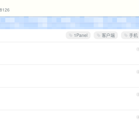
48126
1Panel
客户端
手机