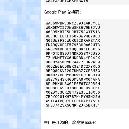
Google Play 兑换码：
WAJ69WBWJ3PCZ39J1AKCY6E

W9X0KWX57JWWSK36V9N8JVU

46S95XRTE5LJRT75JW1T51S

9LCHCFE8KFJ507DWP4BY8G3

N02UW8FSJWUKU22DRAFZTAX

FKADQVUPCE5Z953H0A62UT3

GNG7VKDH0EYBQLBRKLG6X5G

9KPQTD8S9JTNDRQ5SM7CUED

TZUVKMETYX6HNDBD4YE242X

D0JUY4SMRMU7A477JJNPAS9

406ZEGE6D8EK3Z4DC2XYRUG

9R9Q89KV1207UM3Z7CEBM5G

RKN0Z7B8QYMU6WLPR1KSRTW

W827V34SK4GDMVA9PX04ANA

8PUPHX8L3WG1P6F6TC2950H

NPD8L0K9LR786HH6ERV3L6Y

X0ZDY53URZ8472E3J11GX56

ZBPYCC81KH787K4PYH5H25W

XSTLA1BQQ7FFFPXHYP7Y5SX

项目是开源的，欢迎提 issue：