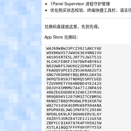
1Panel Supervisor 进程守护管理
优化购买状态校验、终端快捷工具栏、语言
兑换码直接放这里，先到先得。
App Store 兑换码：
WAJ69WBWJ3PCZ39J1AKCY6E

W9X0KWX57JWWSK36V9N8JVU

46S95XRTE5LJRT75JW1T51S

9LCHCFE8KFJ507DWP4BY8G3

N02UW8FSJWUKU22DRAFZTAX

FKADQVUPCE5Z953H0A62UT3

GNG7VKDH0EYBQLBRKLG6X5G

9KPQTD8S9JTNDRQ5SM7CUED

TZUVKMETYX6HNDBD4YE242X

D0JUY4SMRMU7A477JJNPAS9

406ZEGE6D8EK3Z4DC2XYRUG

9R9Q89KV1207UM3Z7CEBM5G

RKN0Z7B8QYMU6WLPR1KSRTW

W827V34SK4GDMVA9PX04ANA

8PUPHX8L3WG1P6F6TC2950H

NPD8L0K9LR786HH6ERV3L6Y

X0ZDY53URZ8472E3J11GX56

ZBPYCC81KH787K4PYH5H25W

XSTLA1BQQ7FFFPXHYP7Y5SX
