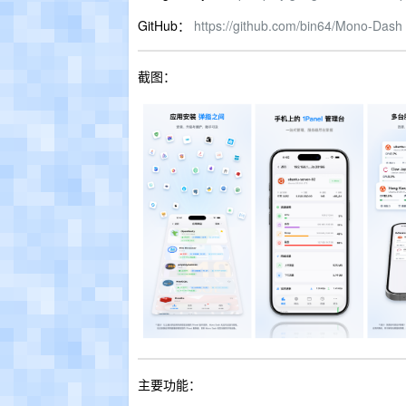
GitHub：
https://github.com/bin64/Mono-Dash
截图：
主要功能：