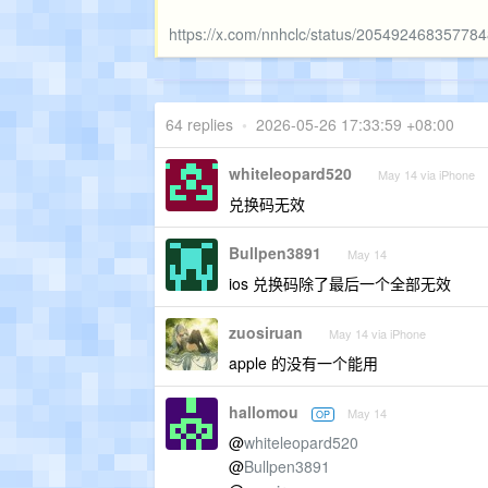
https://x.com/nnhclc/status/20549246835778
64 replies
•
2026-05-26 17:33:59 +08:00
whiteleopard520
May 14 via iPhone
兑换码无效
Bullpen3891
May 14
ios 兑换码除了最后一个全部无效
zuosiruan
May 14 via iPhone
apple 的没有一个能用
hallomou
May 14
OP
@
whiteleopard520
@
Bullpen3891