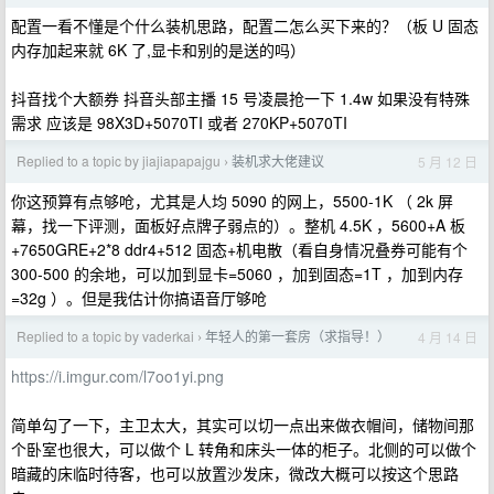
配置一看不懂是个什么装机思路，配置二怎么买下来的？（板 U 固态
内存加起来就 6K 了,显卡和别的是送的吗）
抖音找个大额券 抖音头部主播 15 号凌晨抢一下 1.4w 如果没有特殊
需求 应该是 98X3D+5070TI 或者 270KP+5070TI
Replied to a topic by jiajiapapajgu
装机求大佬建议
5 月 12 日
›
你这预算有点够呛，尤其是人均 5090 的网上，5500-1K （ 2k 屏
幕，找一下评测，面板好点牌子弱点的）。整机 4.5K ，5600+A 板
+7650GRE+2*8 ddr4+512 固态+机电散（看自身情况叠券可能有个
300-500 的余地，可以加到显卡=5060 ，加到固态=1T ，加到内存
=32g ）。但是我估计你搞语音厅够呛
Replied to a topic by vaderkai
年轻人的第一套房（求指导！）
4 月 14 日
›
https://i.imgur.com/l7oo1yi.png
简单勾了一下，主卫太大，其实可以切一点出来做衣帽间，储物间那
个卧室也很大，可以做个 L 转角和床头一体的柜子。北侧的可以做个
暗藏的床临时待客，也可以放置沙发床，微改大概可以按这个思路