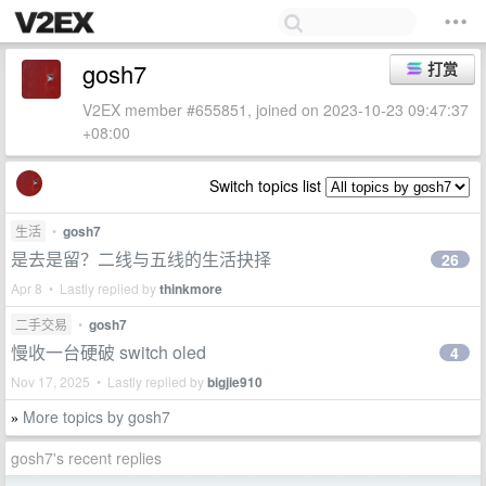
gosh7
打赏
V2EX member #655851, joined on 2023-10-23 09:47:37
+08:00
Switch topics list
生活
•
gosh7
是去是留？二线与五线的生活抉择
26
Apr 8 • Lastly replied by
thinkmore
二手交易
•
gosh7
慢收一台硬破 switch oled
4
Nov 17, 2025 • Lastly replied by
bigjie910
More topics by gosh7
»
gosh7's recent replies