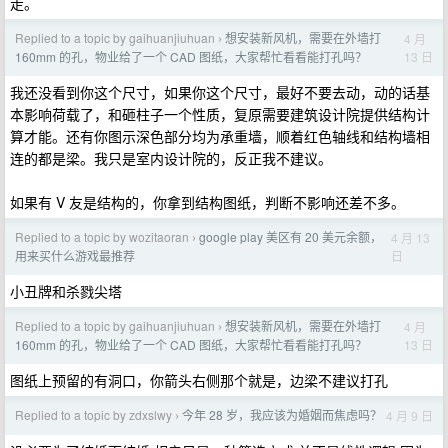
走。
Replied to a topic by gaihuanjiuhuan
想安装新风机，需要在外墙打
4 月
›
13 日
160mm 的孔，物业给了一个 CAD 图纸，大家帮忙看看能打孔吗？
我还没看到你这个尺寸，如果你这个尺寸，最好不要去动，动的话基
本影响荷载了，和砸柱子一个性质，复原需要建筑设计院提供结构计
算才能。还有你图示深色部分均为承重墙，顺着红色轴线和结构墙相
连的都是梁。我只是室内设计院的，反正我不建议。
如果有 V 友是结构的，你拿到结构图纸，判断不影响还差不多。
Replied to a topic by wozitaoran
google play 美区有 20 美元余额，
4 月 13
›
日
用来买什么游戏最推荐
小丑牌和杀戮尖塔
Replied to a topic by gaihuanjiuhuan
想安装新风机，需要在外墙打
4 月
›
13 日
160mm 的孔，物业给了一个 CAD 图纸，大家帮忙看看能打孔吗？
图纸上预留的有洞口，你箭头右侧那个就是，边梁不建议打孔
Replied to a topic by zdxslwy
今年 28 岁，我应该为婚姻而焦虑吗？
4 月 9 日
›