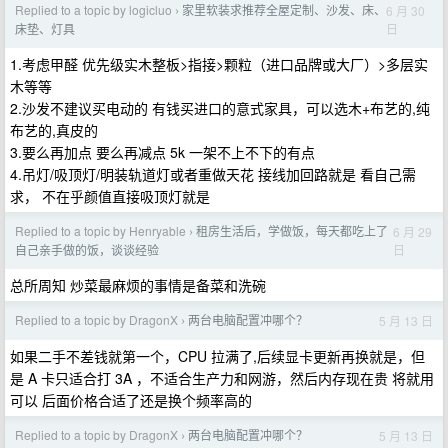
Replied to a topic by logicluo
家里软装求推荐全屋定制、沙发、床、
6 月 30
›
日
床垫、灯具
1.考虑甲醛 优先级实木整板>指接>颗粒（进口品牌或大厂）>多层实
木等等
2.沙发不建议买电动的 有钱买进口的意式家具，可以选木+布艺的,纯
布艺的,真皮的
3.要么再加点 要么再减点 5k 一架不上不下的有点
4.吊灯/吸顶灯/明装轨道灯或者重做天花 接线加回路就是 看自己需
求， 不在乎颜值直接吸顶灯就是
Replied to a topic by Henryable
租房生活后，学做饭，每天都吃上了
6 月 29
›
日
自己亲手做的饭，谈谈经验
总所周知 炒菜最麻烦的事情是备菜和洗碗
Replied to a topic by DragonX
两台电脑配置冲哪个？
5 月 13 日
›
如果二手不差钱就第一个，CPU 拉满了,后续显卡更新再换就是，但
是 A 卡只适合打 3A ，不适合生产力和网游，然后内存现在贵 将就用
可以 后面价格合适了还是换个频率高的
Replied to a topic by DragonX
两台电脑配置冲哪个？
5 月 13 日
›