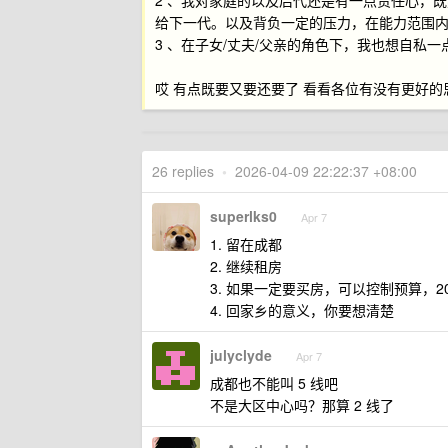
2 、我对家庭的以及后代还是有一点责任心，
给下一代。以及背负一定的压力，在能力范围
3 、在子女/丈夫/父亲的角色下，我也想自
哎 有点既要又要还要了 看看各位有没有更好的
26 replies
•
2026-04-09 22:22:37 +08:00
superlks0
Apr 7
1. 留在成都
2. 继续租房
3. 如果一定要买房，可以控制预算，
4. 回家乡的意义，你要想清楚
julyclyde
Apr 7
成都也不能叫 5 线吧
不是大区中心吗？那算 2 线了