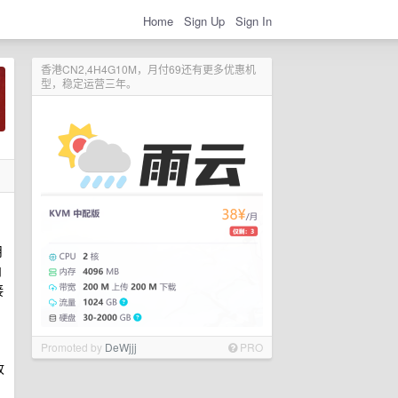
Home
Sign Up
Sign In
香港CN2,4H4G10M，月付69还有更多优惠机
型，稳定运营三年。
月
内
接
Promoted by
DeWjjj
PRO
收