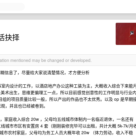
活抉择
rmation mentioned may be changed or developed.
模糊信息了，尽量给大家说清楚情况，才方便分析
从事室内设计的工作，以酒店地产办公这种工装为主，大概收入综合下来能
 不是美术出生，思维更偏理工一点，所以目前感觉创意性的工作明显与行业
项目组的项目质量比较一般，所以产出的作品也不太优秀。以及 op 是早期
点悲观，并且也已经被卷到。
有娃，家庭收入综合 20w ，父母均五线城市体制内一名临近退休，一名还有
家五线城市市区有安置房 4 套（刚刚装修完毕可以出租，共计大概 5k-7k/月
市农村家庭，父母均为务工人员大概年收 20w （体力劳动，收入不稳