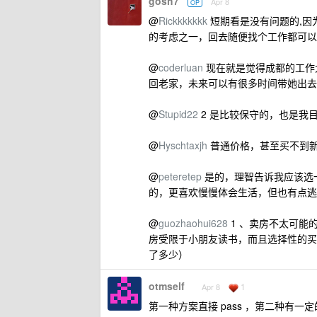
gosh7
Apr 8
OP
@
Rickkkkkkk
短期看是没有问题的,因
的考虑之一，回去随便找个工作都可以
@
coderluan
现在就是觉得成都的工作
回老家，未来可以有很多时间带她出去
@
Stupid22
2 是比较保守的，也是我
@
Hyschtaxjh
普通价格，甚至买不到新房
@
peteretep
是的，理智告诉我应该选
的，更喜欢慢慢体会生活，但也有点逃
@
guozhaohui628
1 、卖房不太可能
房受限于小朋友读书，而且选择性的买
了多少）
otmself
1
Apr 8
第一种方案直接 pass ，第二种有一