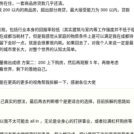
房在住，一套商品房贷款几乎还清。
200 以内的商品房，超出部分商贷，最大接受能力为 300 以内，贷款
的悲观，包括行业本身的回报率较低（其实建筑与室内等工作强度并不低于
在成都当耗材了。但是我感觉从家庭的物质条件上是可以满足我在成都待
留下会好一点，就是会很累很内耗。如果回去了，对我个人来说一定是最
的城市里长大，对整个世界的认知太简单。
量做出成绩 方案二：200 上下购房，然后再观察 5 年，再做考虑
看世界，剩下的靠她自己。
能在更高的更多的视角帮我拆解一下，感谢各位大佬
自己真实的想法，最后再去判断哪个是更适合的选择，目前拆解的思路如
我不太可能去 all in ，无论是全身心的打拼事业，或者拉满杠杆购房等