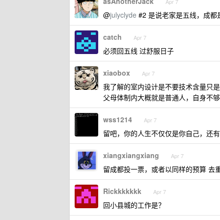
asAnotherJack
Apr 7
@
julyclyde
#2 是说老家是五线，成都
catch
Apr 7
必须回五线 过舒服日子
xiaobox
Apr 7
我了解的室内设计是不要技术含量只是
父母体制内大概就是普通人，自身不够
wss1214
Apr 7
留吧，你的人生不仅仅是你自己，还有
xiangxiangxiang
Apr 7
留成都投一票，或者以同样的预算 去
Rickkkkkkk
Apr 7
回小县城的工作是？