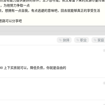
既然没有能力提供更好的条件，至少想守成，把父辈留下来的资源尽量传递
内，为他努力争取一点
私一点，想拥有一点自我，有点逃避的意味吧，回去就能够真正的享受生活
思路可以分享吧
抉择
职业
家庭
200 上下买房就可以，降低负债，你就是自由的