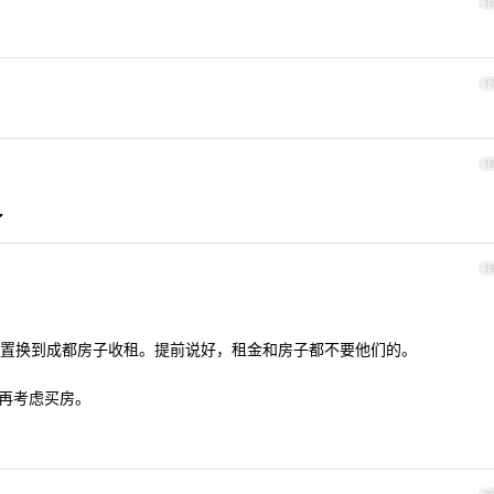
1
1
1
了
1
了，置换到成都房子收租。提前说好，租金和房子都不要他们的。
绩再考虑买房。