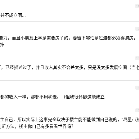
1
不成立啊...
1
能力，而且小朋友上学是需要房子的，要留下哪怕是过渡都必须得购房，
掉
1
呀，已经描述过了，并且收入其实不会差太多，只是没太多发展空间（当
1
都的收入一样，那都不用犹豫。（但我很怀疑这能成立
1
主自己，所以实际上这事完全取决于楼主能不能做到自己说的，“尽量带
判断方法，楼主你自己有多看看世界吗？