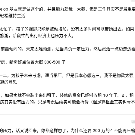
2
为 op 朋友就是做这个的，并且能力差我一大截，但是工作其实不是最重
轻松维持生活
太忙了，孩子的视野只能是被动增加，没有太多时间可以带她出去。如果
旅游，阶段性的出行经济上也压力不大。
目前最倾向的，未来太难预测，适当背负一定压力，然后灵活一点边走边
，新房好点位置大概 300-500 了
一二，为孩子未来考虑，适当承压。但是我本心想选三，我不是物欲太强
避的意思
的，如果卖就不会装出来出租了，装修的资金已经够收租 10 年了。2 、租
房其实没有压力的。只是考虑后续卖可能会折价（但是算租金其实也亏不
2
定的压力，话又说回来，你都这样想了，为什么还要 200 万的？不能再压缩