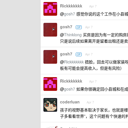
Rickkkkkkk
Apr 7
@
gosh7
感觉你说的这个工作在小县城并
gosh7
Apr 7
OP
@
Thinklong
买房是因为有一定的购房
只是说后续如果离开是留着出租还是卖
gosh7
Apr 7
OP
@
Rickkkkkkk
捂脸，回去可以做家装
板有可能会提高收入，但是有风险）
Rickkkkkkk
Apr 7
@
gosh7
如果你很确定回小县城和在成
coderluan
Apr 7
孩子的视野基本取决于家长，也就是楼
子多看看世界”，这个问题有个快速的