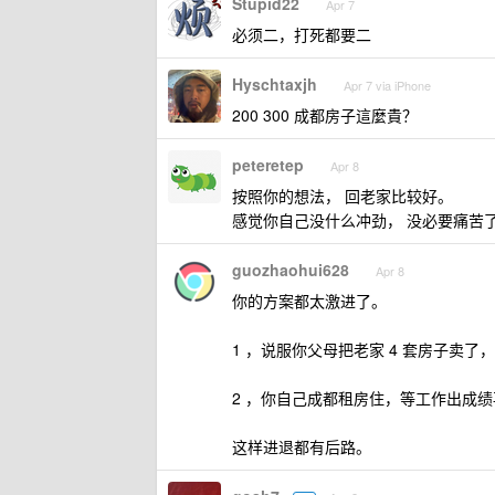
Stupid22
Apr 7
必须二，打死都要二
Hyschtaxjh
Apr 7 via iPhone
200 300 成都房子這麼貴？
peteretep
Apr 8
按照你的想法， 回老家比较好。
感觉你自己没什么冲劲， 没必要痛苦
guozhaohui628
Apr 8
你的方案都太激进了。
1 ，说服你父母把老家 4 套房子卖
2 ，你自己成都租房住，等工作出成
这样进退都有后路。