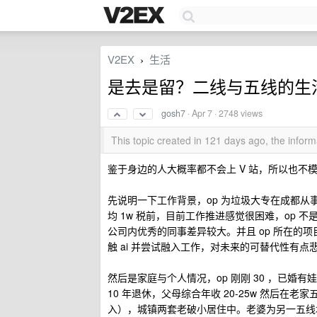
V2EX
生活
›
是去是留？二线与五线的生
gosh7
·
Apr 7
· 2748 views
This topic created in 121 days ago, the info
鉴于身边的人大概率都不会上 V 站，所以也不
先说明一下工作背景，op 为垃圾大专在成都
均 1w 税前，目前工作推进感觉很困难，op
公司内优秀的同事差异较大。并且 op 所在的
触 ai 并尝试融入工作，对未来的可替代性有
然后是家庭与个人情况，op 刚刚 30 ，已婚
10 年退休，父母综合年收 20-25w 然后在老
入），城镇两套老破小居住中。老婆为另一五线城