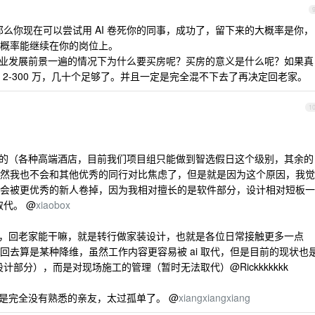
，那么你现在可以尝试用 AI 卷死你的同事，成功了，留下来的大概率是你，
概率能继续在你的岗位上。
行业发展前景一遍的情况下为什么要买房呢？买房的意义是什么呢？如果真
2-300 万，几十个足够了。并且一定是完全混不下去了再决定回老家。
1
性的（各种高端酒店，目前我们项目组只能做到智选假日这个级别，其余的
然我也不会和其他优秀的同行对比焦虑了，但是就是因为这个原因，我觉
会被更优秀的新人卷掉，因为我相对擅长的是软件部分，设计相对短板一
取代。 @
xiaobox
题，回老家能干嘛，就是转行做家装设计，也就是各位日常接触更多一点
回去算是某种降维，虽然工作内容更容易被 ai 取代，但是目前的现状也
设计部分），而是对现场施工的管理（暂时无法取代）@Rickkkkkkk
但是完全没有熟悉的亲友，太过孤单了。 @
xiangxiangxiang