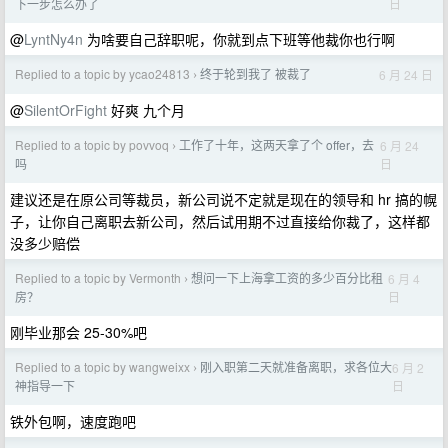
日
下一步怎么办了
@
LyntNy4n
为啥要自己辞职呢，你就到点下班等他裁你也行啊
Replied to a topic by ycao24813
终于轮到我了 被裁了
6 月 24 日
›
@
SilentOrFight
好爽 九个月
Replied to a topic by povvoq
工作了十年，这两天拿了个 offer，去
6 月 24
›
日
吗
建议还是在原公司等裁员，新公司说不定就是现在的领导和 hr 搞的幌
子，让你自己离职去新公司，然后试用期不过直接给你裁了，这样都
没多少赔偿
Replied to a topic by Vermonth
想问一下上海拿工资的多少百分比租
6 月 4
›
日
房？
刚毕业那会 25-30%吧
Replied to a topic by wangweixx
刚入职第二天就准备离职，求各位大
6 月 2
›
日
神指导一下
铁外包啊，速度跑吧