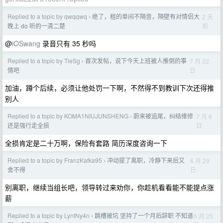
Replied to a topic by qwqqwq
绝了，租的单间不隔音，隔壁有对情侣大
2 天
›
前
晚上 do 听的一清二楚
@
iOSwang
录音只有 35 秒吗
Replied to a topic by TieSg
首次发帖，说下今天上班被人推倒的事
7 月 22
›
日
情吧
加油，蹲个后续，必须让他处罚一下啊，不然得不到教训下次还得推
别人
Replied to a topic by KOMA1NIUJUNSHENG
蔚来被追尾，纠结维修
7 月 6
›
日
还是强行走全损
全损肯定是二十万啊，保险有套路 简历深度咨询一下
Replied to a topic by FranzKafka95
冲动提了离职，冷静下来后又
6 月 29
›
日
舍不得
别离职，继续当组长吧，领导转过来劝你，你趁机看看能不能提点涨
薪
Replied to a topic by LyntNy4n
跳槽被坑 坚持了一个月后辞职 不知道
6 月 25
›