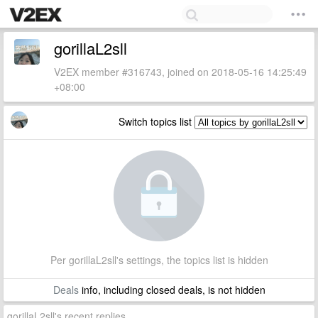
gorillaL2sll
V2EX member #316743, joined on 2018-05-16 14:25:49
+08:00
Switch topics list
Per gorillaL2sll's settings, the topics list is hidden
Deals
info, including closed deals, is not hidden
gorillaL2sll's recent replies