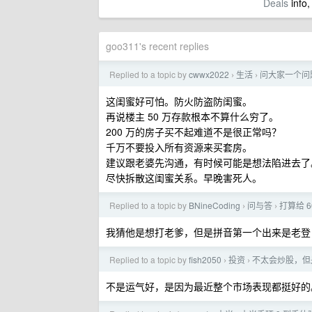
Deals
info,
goo311's recent replies
Replied to a topic by
cwwx2022
生活
问大家一个问
›
›
这闺蜜好可怕。防火防盗防闺蜜。
再说楼主 50 万存款根本不算什么穷了。
200 万的房子买不起难道不是很正常吗？
千万不要投入所有资源来买套房。
建议跟老婆先沟通，有时候可能是想法陷进去了
尽快拆散这闺蜜关系。早晚害死人。
Replied to a topic by
BNineCoding
问与答
打算给 
›
›
我猜他是想打老爹，但是拼音第一个出来是老登
Replied to a topic by
fish2050
投资
不太会炒股，但
›
›
不是运气好，是因为最近整个市场表现都挺好的