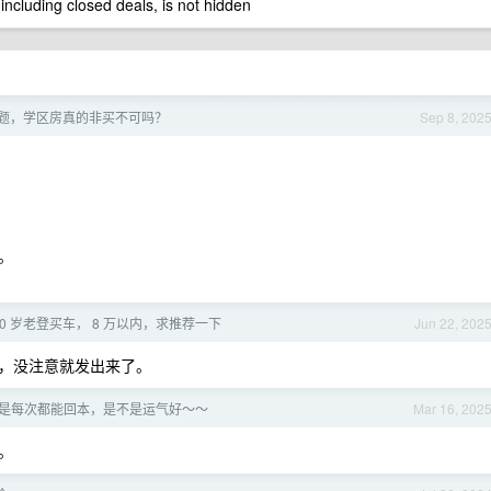
 including closed deals, is not hidden
题，学区房真的非买不可吗？
Sep 8, 202
。
60 岁老登买车， 8 万以内，求推荐一下
Jun 22, 202
，没注意就发出来了。
是每次都能回本，是不是运气好～～
Mar 16, 202
。