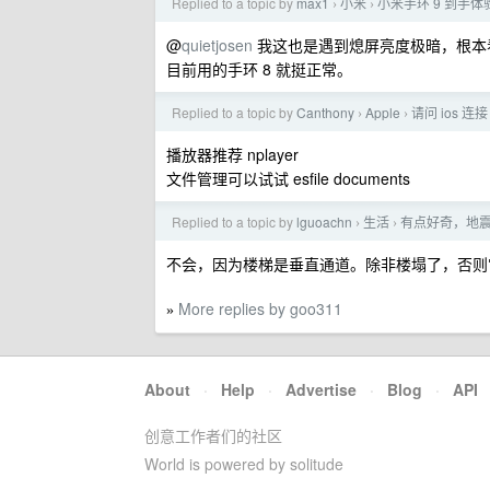
Replied to a topic by
max1
小米
小米手环 9 到手体
›
›
@
quietjosen
我这也是遇到熄屏亮度极暗，根本
目前用的手环 8 就挺正常。
Replied to a topic by
Canthony
Apple
请问 ios 
›
›
播放器推荐 nplayer
文件管理可以试试 esfile documents
Replied to a topic by
lguoachn
生活
有点好奇，地
›
›
不会，因为楼梯是垂直通道。除非楼塌了，否则
More replies by goo311
»
About
·
Help
·
Advertise
·
Blog
·
API
创意工作者们的社区
World is powered by solitude