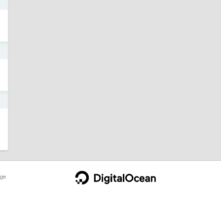
4
1
1
ge