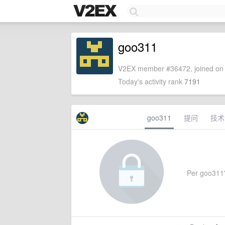
goo311
V2EX member #36472, joined on 
Today's activity rank
7191
goo311
提问
技术
Per goo311's