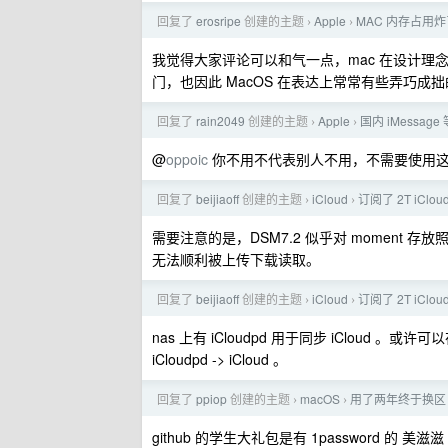
回复了
erosripe
创建的主题
Apple
MAC 内存占用
›
›
我觉得大家评论可以和气一点，mac 在设计理
门，也因此 MacOS 在表达上常常有些弄巧成
回复了
rain2049
创建的主题
Apple
国内 iMessag
›
›
@
oppoic
你不用不代表别人不用，不需要使用
回复了
beijiaoff
创建的主题
iCloud
订阅了 2T i
›
›
需要注意的是，DSM7.2 似乎对 moment
无法顺利被上传下载读取。
回复了
beijiaoff
创建的主题
iCloud
订阅了 2T i
›
›
nas 上有 iCloudpd 用于同步 iCloud 
iCloudpd -> iCloud 。
回复了
ppiop
创建的主题
macOS
用了两年终于换区 m
›
›
github 的学生大礼包是有 1password 的 美滋滋