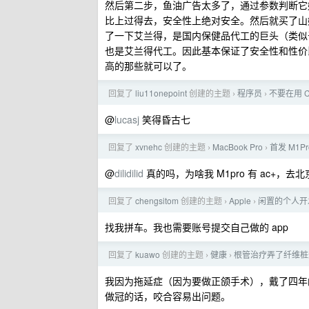
然后第二步，鱼油广告太多了，通过参数判断它
比上过得去，安全性上绝对安全。然后就买了山
了一下艾兰得，是国内保健品代工的巨头（类似
也是艾兰得代工。因此基本保证了安全性和性价
高的那些就可以了。
回复了
liu11onepoint
创建的主题
程序员
不要在用 C
›
›
@
lucasj
笑得昏古七
回复了
xvnehc
创建的主题
MacBook Pro
首发 M1
›
›
@
dilidilid
真的吗，为啥我 M1pro 有 ac+，
回复了
chengsitom
创建的主题
Apple
闲置的个人开
›
›
找我拼车。我也需要账号提交自己做的 app
回复了
kuawo
创建的主题
健康
根管治疗弄了纤维桩
›
›
我因为拖延症（因为要做正颌手术），戴了四年的
做冠的话，咬合容易出问题。