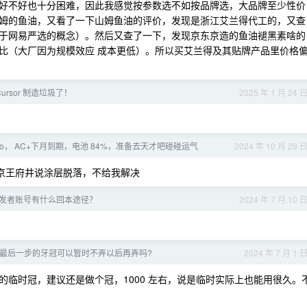
好不好也十分困难，因此我感觉按参数选不如按品牌选，大品牌至少性价
姆的鱼油，又看了一下山姆鱼油的评价，发现是浙江艾兰得代工的，又查
于网易严选的概念）。然后又查了一下，发现京东京造的鱼油褪黑素啥的
比（大厂因为规模效应 成本更低）。所以买艾兰得及其贴牌产品里价格
ursor 制造垃圾了！
2025 年 1 月 24 
Pro， AC+下月到期，电池 84%，准备去天才吧碰碰运气
2024 年 10 月 29 
去北京王府井说涂层脱落，不给我解决
发者账号有什么回本途径？
2024 年 7 月 10 
最后一步的牙冠可以暂时不弄以后再弄吗?
2024 年 7 月 1 
临时冠，建议还是做个冠，1000 左右，说是临时实际上也能用很久。