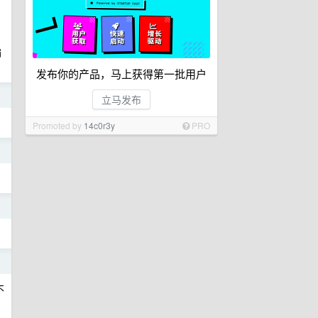
偏
发布你的产品，马上获得第一批用户
日
立马发布
Promoted by
14c0r3y
PRO
日
日
日
不