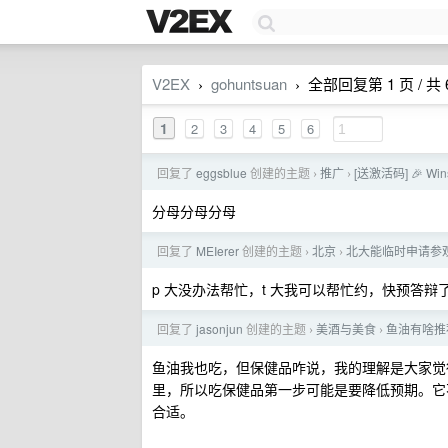
V2EX
gohuntsuan
全部回复第 1 页 / 共 
›
›
1
2
3
4
5
6
回复了
eggsblue
创建的主题
推广
[送激活码] 🎉 W
›
›
分母分母分母
回复了
MEIerer
创建的主题
北京
北大能临时申请参
›
›
p 大没办法帮忙，t 大我可以帮忙约，快预答辩
回复了
jasonjun
创建的主题
美酒与美食
鱼油有啥推
›
›
鱼油我也吃，但保健品咋说，我的理解是大家觉
里，所以吃保健品第一步可能是要降低预期。它
合适。