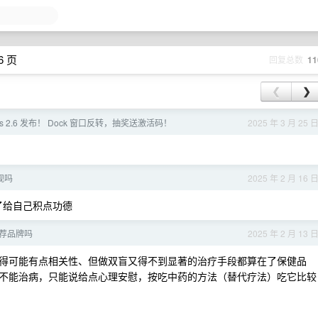
6 页
回复总数
11
❮
❯
ins 2.6 发布！ Dock 窗口反转，抽奖送激活码！
2025 年 3 月 25 
观吗
2025 年 2 月 16 
了给自己积点功德
荐品牌吗
2025 年 2 月 13 
得可能有点相关性、但做双盲又得不到显著的治疗手段都算在了保健品
不能治病，只能说给点心理安慰，按吃中药的方法（替代疗法）吃它比较