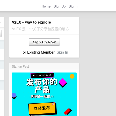
Home
Sign Up
Sign In
0
V2EX = way to explore
V2EX 是一个关于分享和探索的地方
Sign Up Now
日
For Existing Member
Sign In
日
Startup Fast
日