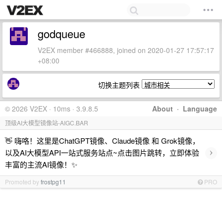
godqueue
V2EX member #466888, joined on 2020-01-27 17:57:17
+08:00
切换主题列表
© 2026 V2EX · 10ms · 3.9.8.5
About
·
Language
顶级AI大模型镜像站-AIGC.BAR
👋 嗨咯！这里是ChatGPT镜像、Claude镜像 和 Grok镜像，
›
以及AI大模型API一站式服务站点~点击图片跳转，立即体验
丰富的主流AI镜像！✨
Promoted by
frostpg11
PRO