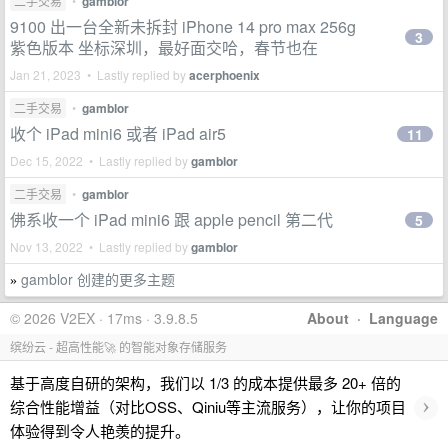
二手交易
•
gamblor
9100 出一台全新未拆封 iPhone 14 pro max 256g
3
紫色版本 坐标深圳，最好面交哈，春节也在
Jan 21, 2023 • Lastly replied by
acerphoenix
二手交易
•
gamblor
收个 iPad mini6 或者 iPad air5
11
Dec 15, 2022 • Lastly replied by
gamblor
二手交易
•
gamblor
佛系收一个 iPad mini6 跟 apple pencil 第二代
5
Nov 13, 2022 • Lastly replied by
gamblor
gamblor 创建的更多主题
»
© 2026 V2EX · 17ms · 3.9.8.5
About
·
Language
缤纷云 - 超高性能🚀 的智能对象存储服务
基于高度自研的架构，我们以 1/3 的成本提供最多 20+ 倍的
›
综合性能增益（对比OSS、Qiniu等主流服务），让你的项目
体验得到令人艳羡的提升。