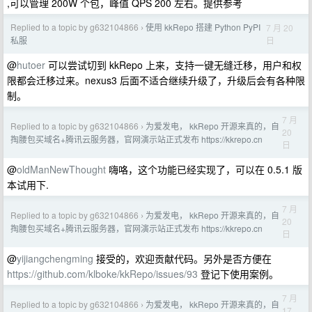
,可以管理 200W 个包，峰值 QPS 200 左右。提供参考
Replied to a topic by g632104866
使用 kkRepo 搭建 Python PyPI
7 月 20
›
日
私服
@
hutoer
可以尝试切到 kkRepo 上来，支持一键无缝迁移，用户和权
限都会迁移过来。nexus3 后面不适合继续升级了，升级后会有各种限
制。
7 月
Replied to a topic by g632104866
为爱发电， kkRepo 开源来真的，自
›
20
掏腰包买域名+腾讯云服务器，官网演示站正式发布 https://kkrepo.cn
日
@
oldManNewThought
嗨咯，这个功能已经实现了，可以在 0.5.1 版
本试用下.
7 月
Replied to a topic by g632104866
为爱发电， kkRepo 开源来真的，自
›
20
掏腰包买域名+腾讯云服务器，官网演示站正式发布 https://kkrepo.cn
日
@
yijiangchengming
接受的，欢迎贡献代码。另外是否方便在
https://github.com/klboke/kkRepo/issues/93
登记下使用案例。
7 月
Replied to a topic by g632104866
为爱发电， kkRepo 开源来真的，自
›
17