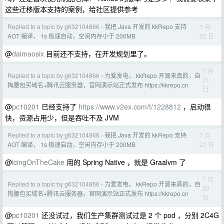
这些迁移版本支持的案例，给社区提供参考
Replied to a topic by g632104866
我把 Java 开发的 kkRepo 支持
7 月
›
22 日
AOT 编译， 1s 极速启动，空闲内存小于 200MB
@
daimaosix
目前还不支持，在开发规划里了。
7 月
Replied to a topic by g632104866
为爱发电， kkRepo 开源来真的，自
›
21
掏腰包买域名+腾讯云服务器，官网演示站正式发布 https://kkrepo.cn
日
@
pc10201
已经支持了
https://www.v2ex.com/t/1228812
，启动很
快，资源占用少，但是吞吐不及 JVM
Replied to a topic by g632104866
我把 Java 开发的 kkRepo 支持
7 月
›
21 日
AOT 编译， 1s 极速启动，空闲内存小于 200MB
@
lcingOnTheCake
用的 Spring Native ，就是 Graalvm 了
7 月
Replied to a topic by g632104866
为爱发电， kkRepo 开源来真的，自
›
20
掏腰包买域名+腾讯云服务器，官网演示站正式发布 https://kkrepo.cn
日
@
pc10201
还没试过，我们生产集群测试过是 2 个 pod ，分别 2C4G