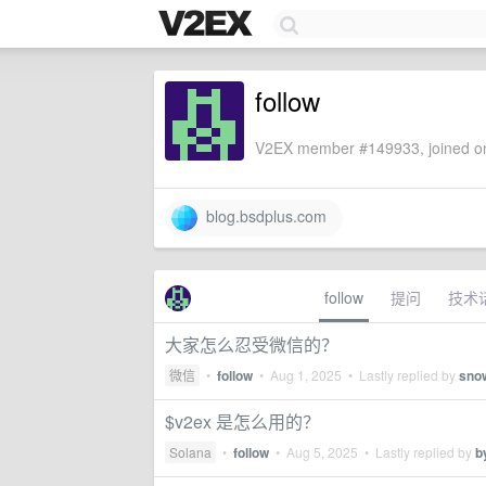
follow
V2EX member #149933, joined on
blog.bsdplus.com
follow
提问
技术
大家怎么忍受微信的？
微信
•
follow
•
Aug 1, 2025
• Lastly replied by
sno
$v2ex 是怎么用的？
Solana
•
follow
•
Aug 5, 2025
• Lastly replied by
b