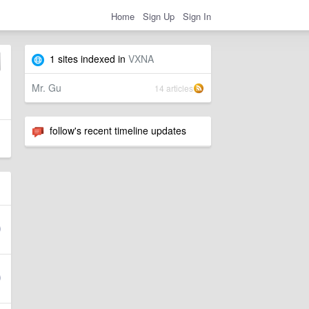
Home
Sign Up
Sign In
1 sites indexed in
VXNA
Mr. Gu
14 articles
follow's recent timeline updates