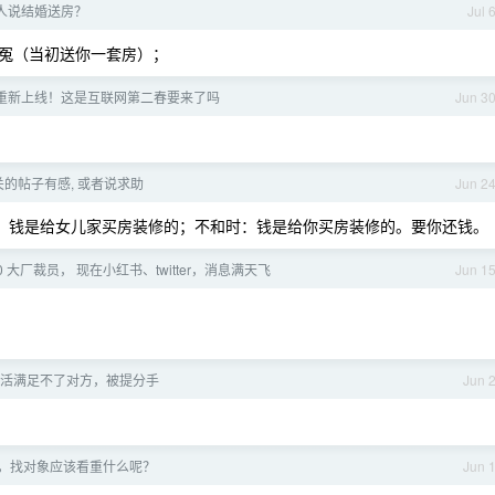
丈人说结婚送房？
Jul 
冤（当初送你一套房）；
天重新上线！这是互联网第二春要来了吗
Jun 3
的帖子有感, 或者说求助
Jun 2
时：钱是给女儿家买房装修的；不和时：钱是给你买房装修的。要你还钱。
30 大厂裁员， 现在小红书、twitter，消息满天飞
Jun 1
活满足不了对方，被提分手
Jun 
，找对象应该看重什么呢？
Jun 