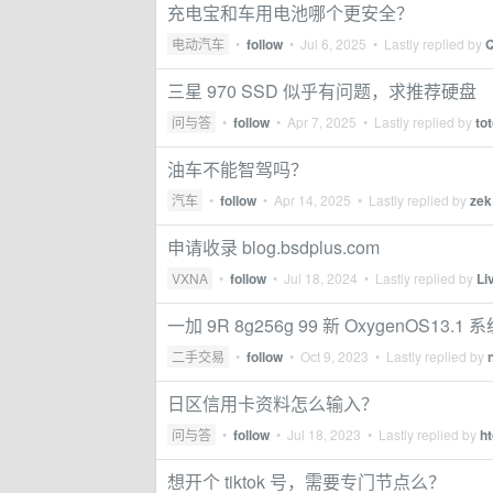
充电宝和车用电池哪个更安全？
电动汽车
•
follow
•
Jul 6, 2025
• Lastly replied by
Q
三星 970 SSD 似乎有问题，求推荐硬盘
问与答
•
follow
•
Apr 7, 2025
• Lastly replied by
to
油车不能智驾吗？
汽车
•
follow
•
Apr 14, 2025
• Lastly replied by
zek
申请收录 blog.bsdplus.com
VXNA
•
follow
•
Jul 18, 2024
• Lastly replied by
Li
一加 9R 8g256g 99 新 OxygenOS13.1 
二手交易
•
follow
•
Oct 9, 2023
• Lastly replied by
日区信用卡资料怎么输入？
问与答
•
follow
•
Jul 18, 2023
• Lastly replied by
ht
想开个 tiktok 号，需要专门节点么？