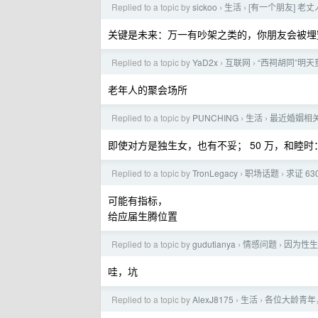
Replied to a topic by
sickoo
生活
[有一个朋友] 老
›
›
关键是未来：万一有吵架之类的，你朋友会被埋
Replied to a topic by
YaD2x
互联网
“西祠胡同”明
›
›
老年人的聚会场所
Replied to a topic by
PUNCHING
生活
最近婚姻相关
›
›
即使对方是独生女，也有不妥； 50 万，和睦
Replied to a topic by
TronLegacy
职场话题
求证 6
›
›
可能有指标，
给应届生腾位置
Replied to a topic by
gudutianya
情感问题
因为性生
›
›
哇，坑
Replied to a topic by
AlexJ8175
生活
各位大龄青年
›
›