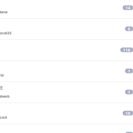
14
iane
5
toro625
116
1
vid
系统
1
nbweb
10
cmit