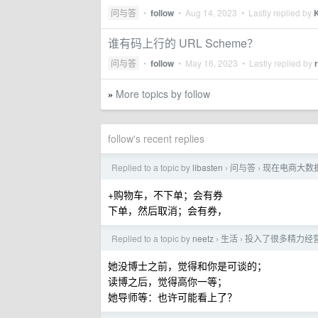
问与答
•
follow
•
Aug 14, 2023
• Lastly replied by
K
谁有码上行的 URL Scheme？
问与答
•
follow
•
May 16, 2023
• Lastly replied by
More topics by follow
»
follow's recent replies
Replied to a topic by
libasten
问与答
现在电商大数
›
›
+购物车，不下单；会有券
下单，然后取消；会有券，
Replied to a topic by
neetz
生活
投入了很多精力经
›
›
她没博士之前，觉得和你是可谈的；
读博之后，觉得高你一等；
她导师等：也许可能看上了？