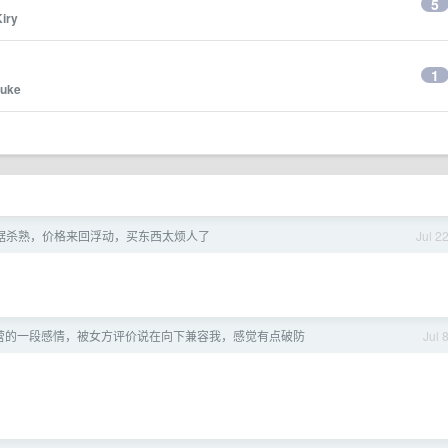
5
iry
1
ruke
据杀熟，价格来回浮动，买东西太烦人了
Jul 2
营的一段感情，被女方评价说在向下兼容我，感觉有点破防
Jul 