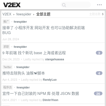
V2EX
fewspider
全部主题
主题总数
5
›
›
推广
•
fewspider
接单了 小程序开发 网站开发 也可以协助解决前端
BUG
Jun 28, 2024
求职
•
fewspider
9 年前端 找个新坑 base 上海或者远程
3
Dec 24, 2023 • Lastly replied by
xiangshuaaaa
Twitter
•
fewspider
推特去除狗头 油猴🐒脚本
4
Apr 4, 2023 • Lastly replied by
RandyLuo
程序员
•
fewspider
宣传一下自己封装的 NPM 库-处理 JSON 数据
26
Oct 4, 2021 • Lastly replied by
DimitriYoon