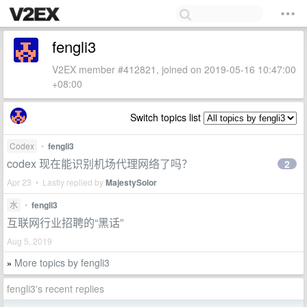
fengli3
V2EX member #412821, joined on 2019-05-16 10:47:00
+08:00
Switch topics list
Codex
•
fengli3
codex 现在能识别机场代理网络了吗？
2
Apr 23 • Lastly replied by
MajestySolor
水
•
fengli3
互联网行业招聘的“黑话”
Aug 5, 2019
More topics by fengli3
»
fengli3's recent replies