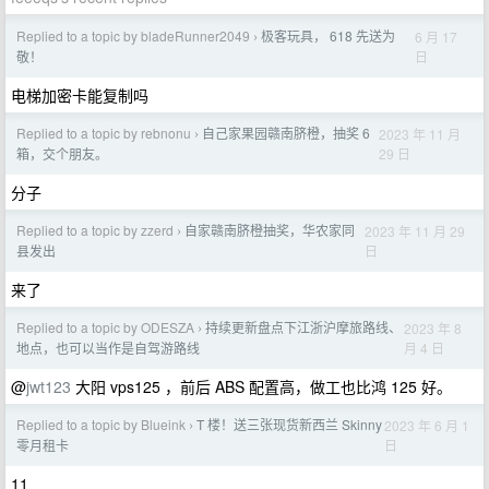
Replied to a topic by bladeRunner2049
极客玩具， 618 先送为
6 月 17
›
日
敬！
电梯加密卡能复制吗
Replied to a topic by rebnonu
自己家果园赣南脐橙，抽奖 6
2023 年 11 月
›
29 日
箱，交个朋友。
分子
Replied to a topic by zzerd
自家赣南脐橙抽奖，华农家同
2023 年 11 月 29
›
日
县发出
来了
Replied to a topic by ODESZA
持续更新盘点下江浙沪摩旅路线、
2023 年 8
›
月 4 日
地点，也可以当作是自驾游路线
@
jwt123
大阳 vps125 ，前后 ABS 配置高，做工也比鸿 125 好。
Replied to a topic by Blueink
T 楼！送三张现货新西兰 Skinny
2023 年 6 月 1
›
日
零月租卡
11