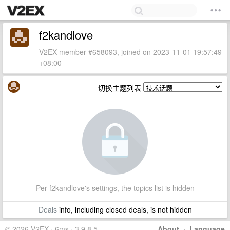
f2kandlove
V2EX member #658093, joined on 2023-11-01 19:57:49
+08:00
切换主题列表
Per f2kandlove's settings, the topics list is hidden
Deals
info, including closed deals, is not hidden
© 2026 V2EX · 6ms · 3.9.8.5
About
·
Language