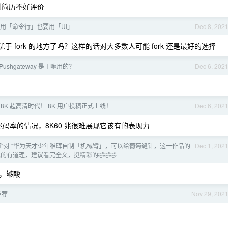
看到简历不好评价
既要用「命令行」也要用「UI」
Dec 8, 202
以外优于 fork 的地方了吗？这样的话对大多数人可能 fork 还是最好的选择
的 Pushgateway 是干嘛用的？
Dec 6, 202
 8K 超高清时代！ 8K 用户投稿正式上线！
Dec 6, 202
20 兆码率的情况，8K60 兆很难展现它该有的表现力
个对 “华为天才少年稚晖自制「机械臂」，可以给葡萄缝针，这一作品的
Dec 1, 202
有道理，建议看完全文，挺精彩的🤣🤣🤣
，够酸
推荐
Nov 29, 202