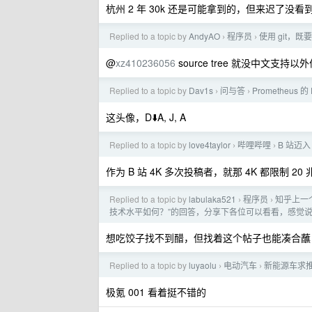
杭州 2 年 30k 还是可能拿到的，但来迟了没
Replied to a topic by
AndyAO
程序员
使用 git，
›
›
@
xz410236056
source tree 就没中文支持
Replied to a topic by
Dav1s
问与答
Prometheus 
›
›
这头像，D⬇️A, J, A
Replied to a topic by
love4taylor
哔哩哔哩
B 站迈入
›
›
作为 B 站 4K 多次投稿者，就那 4K 都限制 
Replied to a topic by
labulaka521
程序员
知乎上一
›
›
技术水平如何？”的回答，分享下各位可以看看，感觉说的
想吃饺子找不到醋，但找着这个帖子也能凑合蘸
Replied to a topic by
luyaolu
电动汽车
新能源车求
›
›
极氪 001 看着挺不错的