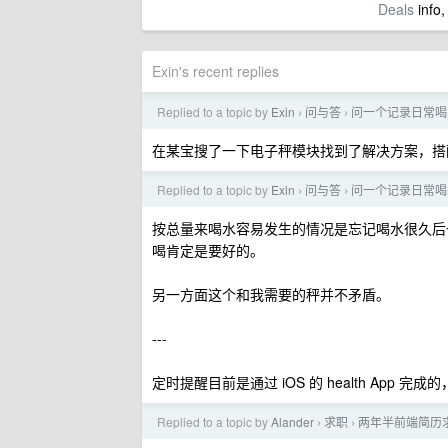
Deals
info,
Exin's recent replies
Replied to a topic by
Exin
问与答
问一个记录日常喝
›
›
在某宝搜了一下电子秤模块找到了解决方案，搭
Replied to a topic by
Exin
问与答
问一个记录日常喝
›
›
按总量来喝水容易发生的情况是忘记喝水很久后
喝肯定是要好的。
另一方面这个和我需要的秤并不矛盾。
---
定时提醒目前是通过 iOS 的 health App 完成
Replied to a topic by
Alander
求职
两年半前端简历
›
›