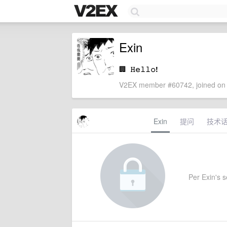
Exin
🏢
𝙷𝚎𝚕𝚕𝚘!
V2EX member #60742, joined on 
Exin
提问
技术
Per Exin's se