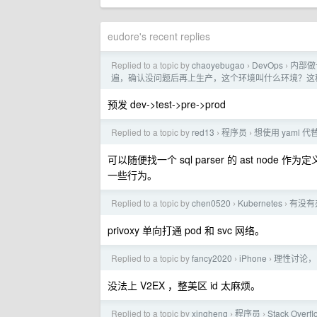
eudore's recent replies
Replied to a topic by
chaoyebugao
DevOps
内部做
›
›
遍，确认没问题后再上生产，这个环境叫什么环境？这
预发 dev->test->pre->prod
Replied to a topic by
red13
程序员
想使用 yaml
›
›
可以随便找一个 sql parser 的 ast node 作为定义，
一些行为。
Replied to a topic by
chen0520
Kubernetes
有没有
›
›
privoxy 单向打通 pod 和 svc 网络。
Replied to a topic by
fancy2020
iPhone
理性讨论，国
›
›
没法上 V2EX ，整美区 id 太麻烦。
Replied to a topic by
xingheng
程序员
Stack Ov
›
›