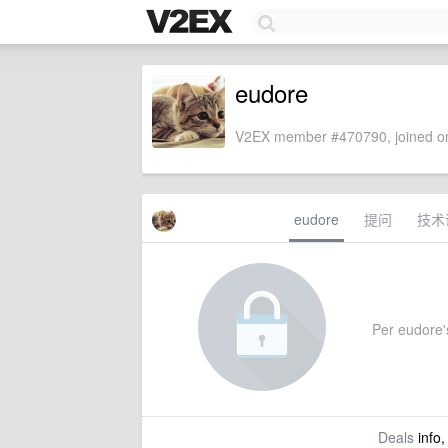
eudore
V2EX member #470790, joined on
eudore
提问
技术
Per eudore's
Deals
info,