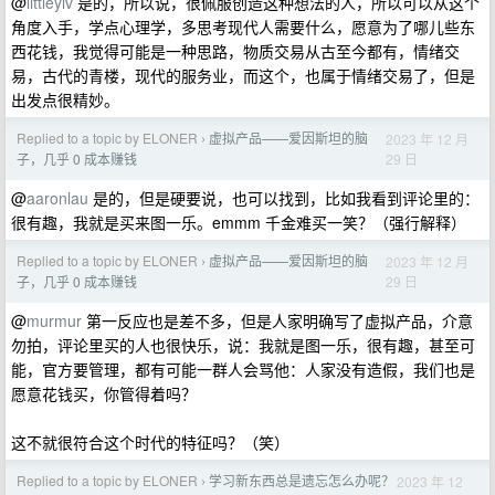
@
littleylv
是的，所以说，很佩服创造这种想法的人，所以可以从这个
角度入手，学点心理学，多思考现代人需要什么，愿意为了哪儿些东
西花钱，我觉得可能是一种思路，物质交易从古至今都有，情绪交
易，古代的青楼，现代的服务业，而这个，也属于情绪交易了，但是
出发点很精妙。
Replied to a topic by ELONER
虚拟产品——爱因斯坦的脑
2023 年 12 月
›
29 日
子，几乎 0 成本赚钱
@
aaronlau
是的，但是硬要说，也可以找到，比如我看到评论里的：
很有趣，我就是买来图一乐。emmm 千金难买一笑？（强行解释）
Replied to a topic by ELONER
虚拟产品——爱因斯坦的脑
2023 年 12 月
›
29 日
子，几乎 0 成本赚钱
@
murmur
第一反应也是差不多，但是人家明确写了虚拟产品，介意
勿拍，评论里买的人也很快乐，说：我就是图一乐，很有趣，甚至可
能，官方要管理，都有可能一群人会骂他：人家没有造假，我们也是
愿意花钱买，你管得着吗？
这不就很符合这个时代的特征吗？（笑）
Replied to a topic by ELONER
学习新东西总是遗忘怎么办呢？
2023 年 12
›