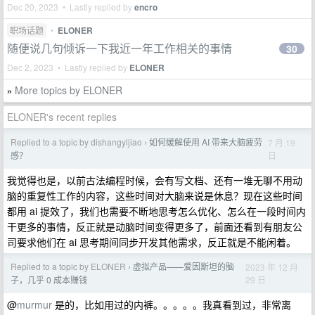
Dec 20, 2023 • Lastly replied by
encro
职场话题
•
ELONER
随便说几句倾诉一下我近一年工作相关的事情
30
Dec 2, 2023 • Lastly replied by
ELONER
More topics by ELONER
»
ELONER's recent replies
Replied to a topic by dishangyijiao
如何缓解使用 AI 带来大脑疲劳
7 月 19
›
日
感？
我觉得也是，以前古法编程时候，会有写文档、还有一堆无聊不用动
脑的重复性工作的内容，这些时间对大脑来说是休息？现在这些时间
都用 ai 提效了，我们也需要不断地思考怎么优化、怎么在一段时间内
干更多的事情，反正就是动脑时间变得更多了，前面还看到有朋友公
司要求他们在 ai 思考期间同步开发其他需求，反正就是不能闲着。
Replied to a topic by ELONER
虚拟产品——爱因斯坦的脑
2023 年 12 月
›
29 日
子，几乎 0 成本赚钱
@
murmur
是的，比如用过的内裤。。。。。我真看到过，非常离