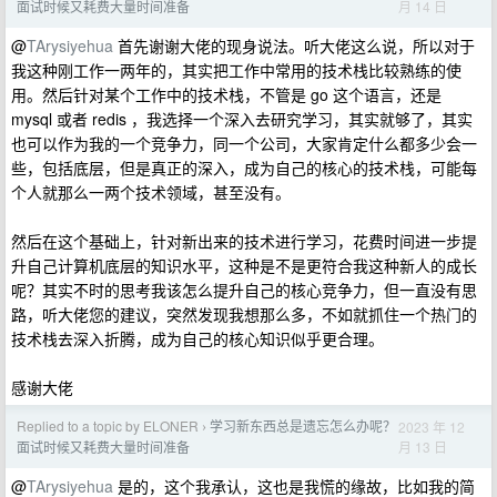
月 14 日
面试时候又耗费大量时间准备
@
TArysiyehua
首先谢谢大佬的现身说法。听大佬这么说，所以对于
我这种刚工作一两年的，其实把工作中常用的技术栈比较熟练的使
用。然后针对某个工作中的技术栈，不管是 go 这个语言，还是
mysql 或者 redis ，我选择一个深入去研究学习，其实就够了，其实
也可以作为我的一个竞争力，同一个公司，大家肯定什么都多少会一
些，包括底层，但是真正的深入，成为自己的核心的技术栈，可能每
个人就那么一两个技术领域，甚至没有。
然后在这个基础上，针对新出来的技术进行学习，花费时间进一步提
升自己计算机底层的知识水平，这种是不是更符合我这种新人的成长
呢？其实不时的思考我该怎么提升自己的核心竞争力，但一直没有思
路，听大佬您的建议，突然发现我想那么多，不如就抓住一个热门的
技术栈去深入折腾，成为自己的核心知识似乎更合理。
感谢大佬
Replied to a topic by ELONER
学习新东西总是遗忘怎么办呢？
2023 年 12
›
月 13 日
面试时候又耗费大量时间准备
@
TArysiyehua
是的，这个我承认，这也是我慌的缘故，比如我的简