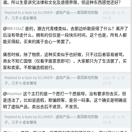
谱。所以生意讲究法律和文化及道德界限，但这种东西感觉还好？
Replied to a topic by ELONER
虚拟产品——爱因斯坦的脑
2023 年 12 月
›
29 日
子，几乎 0 成本赚钱
@
Wh1t3zZ
是的，跟古代青楼类似，去那边听歌获得了什么？离开了
后没有带走什么，拥有的仅仅是一段快乐时间，这个也是，所有人都
能买得起，买来的属于会心一笑罢了。
痛苦时候，除了物质，这种买卖似乎也好做，只不过后者容易被骂，
商女不知亡国恨（仅看字面意思即可），大家都只为了生活罢了，买
家和卖家。不欺骗造假就行。
Replied to a topic by ELONER
虚拟产品——爱因斯坦的脑
2023 年 12 月
›
29 日
子，几乎 0 成本赚钱
@
murmur
这个主打的是一个愿打一个愿挨呀，没有要求你去买，但
是违法了，比如说造假，欺骗顾客，是另一码事。这个确实是明确说
明了虚拟产品，卖出去后不退货，不发货。
Replied to a topic by ELONER
虚拟产品——爱因斯坦的脑
2023 年 12 月
›
29 日
子，几乎 0 成本赚钱