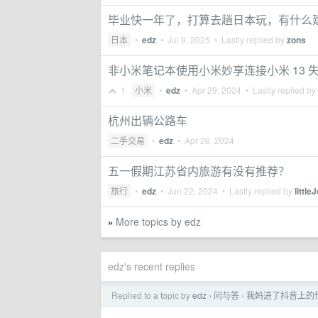
毕业快一年了，打算去趟日本玩，有什么
日本
•
edz
•
Jul 9, 2025
• Lastly replied by
zons
非小米笔记本使用小米妙享连接小米 13
1
小米
•
edz
•
Apr 29, 2024
• Lastly replied by
杭州出辆公路车
二手交易
•
edz
•
Apr 26, 2024
五一假期江苏省内旅游有没有推荐？
旅行
•
edz
•
Jun 22, 2024
• Lastly replied by
little
More topics by edz
»
edz's recent replies
Replied to a topic by
edz
问与答
我妈进了抖音上的
›
›