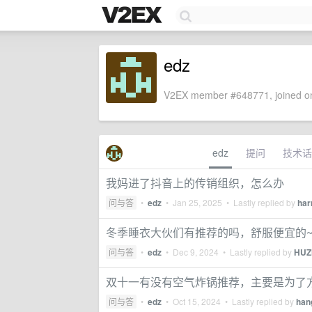
edz
V2EX member #648771, joined on
edz
提问
技术话
我妈进了抖音上的传销组织，怎么办
问与答
•
edz
•
Jan 25, 2025
• Lastly replied by
har
冬季睡衣大伙们有推荐的吗，舒服便宜的
问与答
•
edz
•
Dec 9, 2024
• Lastly replied by
HU
双十一有没有空气炸锅推荐，主要是为了
问与答
•
edz
•
Oct 15, 2024
• Lastly replied by
han