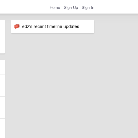
Home
Sign Up
Sign In
edz's recent timeline updates