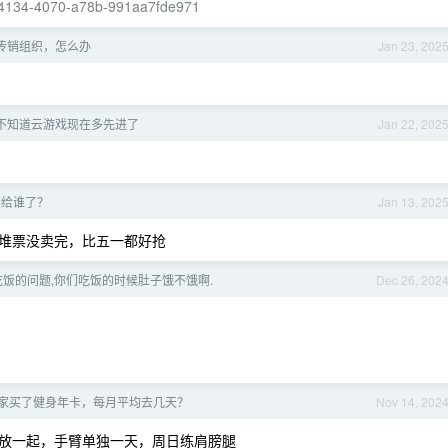
9-4134-4070-a78b-991aa7fde971
传销组织，怎么办
Jan 23, 202
不知道云游戏现在多先进了
Jan 22, 202
底卖给谁了？
Jan 13, 202
堆票没卖完，比五一都好抢
饭的问题,你们吃饭的时候肚子饿不饿啊.
Dec 26, 202
家买了健身年卡，每月平均去几天？
Nov 14, 202
背放一起，手臂单独一天，周日练肩膀腿