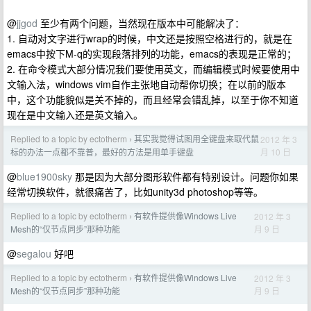
@
jjgod
至少有两个问题，当然现在版本中可能解决了：
1. 自动对文字进行wrap的时候，中文还是按照空格进行的，就是在
emacs中按下M-q的实现段落排列的功能，emacs的表现是正常的；
2. 在命令模式大部分情况我们要使用英文，而编辑模式时候要使用中
文输入法，windows vim自作主张地自动帮你切换；在以前的版本
中，这个功能貌似是关不掉的，而且经常会错乱掉，以至于你不知道
现在是中文输入还是英文输入。
Replied to a topic by ectotherm
其实我觉得试图用全键盘来取代鼠
2012 年 3
›
月 10 日
标的办法一点都不靠普，最好的方法是用单手键盘
@
blue1900sky
那是因为大部分图形软件都有特别设计。问题你如果
经常切换软件，就很痛苦了，比如unity3d photoshop等等。
Replied to a topic by ectotherm
有软件提供像Windows Live
2012 年 3
›
月 9 日
Mesh的“仅节点同步”那种功能
@
segalou
好吧
Replied to a topic by ectotherm
有软件提供像Windows Live
2012 年 3
›
月 9 日
Mesh的“仅节点同步”那种功能