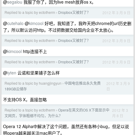
@
segalou
我服了你了，因为live mesh放弃os x。
Replied to a topic by ectotherm
Dropbox又被封了？
2012 年 3 月 9 日
›
@
cutehalo
@
kimcool
好吧，我知道了，我昨天把chrome的url历史删
了，所以默认访问http。不过把数据交给国内企业不太放心。
Replied to a topic by ectotherm
Dropbox又被封了？
2012 年 3 月 9 日
›
@
kimcool
http连接不上
Replied to a topic by ectotherm
Dropbox又被封了？
2012 年 3 月 9 日
›
@
iyten
云诺和坚果铺子怎么样
Replied to a topic by huangjingyun
中国电信推出永久免费
2012 年 3 月 9
›
日
189GB云储存
不支持OS X，直接忽略
Replied to a topic by ectotherm
Opera在英文的OS X下面显示中
2012 年 3
›
月 8 日
文网页，字体粗细不均匀，为什么？
Opera 12 Alpha中解决了这个问题，虽然还有各种小bug，但足以说
明opera越来越关注mac用户了。