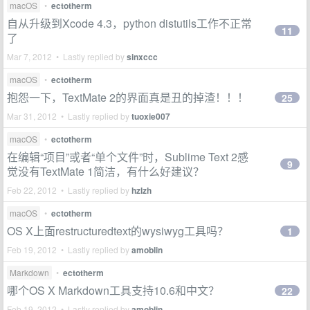
macOS
•
ectotherm
自从升级到Xcode 4.3，python distutils工作不正常
11
了
Mar 7, 2012 • Lastly replied by
sinxccc
macOS
•
ectotherm
抱怨一下，TextMate 2的界面真是丑的掉渣！！！
25
Mar 31, 2012 • Lastly replied by
tuoxie007
macOS
•
ectotherm
在编辑“项目”或者“单个文件”时，Sublime Text 2感
9
觉没有TextMate 1简洁，有什么好建议？
Feb 22, 2012 • Lastly replied by
hzlzh
macOS
•
ectotherm
OS X上面restructuredtext的wysiwyg工具吗？
1
Feb 19, 2012 • Lastly replied by
amoblin
Markdown
•
ectotherm
哪个OS X Markdown工具支持10.6和中文？
22
Feb 19, 2012 • Lastly replied by
amoblin