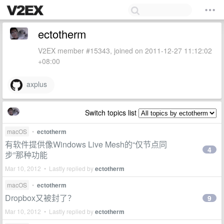
ectotherm
V2EX member #15343, joined on 2011-12-27 11:12:02
+08:00
axplus
Switch topics list
macOS
•
ectotherm
有软件提供像Windows Live Mesh的“仅节点同
4
步”那种功能
Mar 10, 2012 • Lastly replied by
ectotherm
macOS
•
ectotherm
Dropbox又被封了？
9
Mar 10, 2012 • Lastly replied by
ectotherm