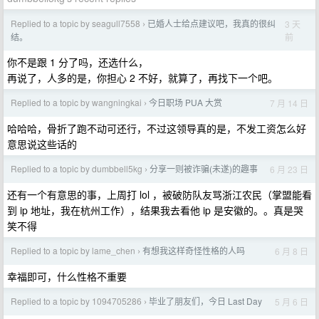
Replied to a topic by seagull7558
已婚人士给点建议吧，我真的很纠
3 天
›
前
结。
你不是跟 1 分了吗，还选什么，
再说了，人多的是，你担心 2 不好，就算了，再找下一个吧。
Replied to a topic by wangningkai
今日职场 PUA 大赏
7 月 14 日
›
哈哈哈，骨折了跑不动可还行，不过这领导真的是，不发工资怎么好
意思说这些话的
Replied to a topic by dumbbell5kg
分享一则被诈骗(未遂)的趣事
6 月 23 日
›
还有一个有意思的事，上周打 lol ，被破防队友骂浙江农民（掌盟能看
到 ip 地址，我在杭州工作），结果我去看他 ip 是安徽的。。真是哭
笑不得
Replied to a topic by lame_chen
有想我这样奇怪性格的人吗
6 月 8 日
›
幸福即可，什么性格不重要
Replied to a topic by 1094705286
毕业了朋友们，今日 Last Day
5 月 6 日
›