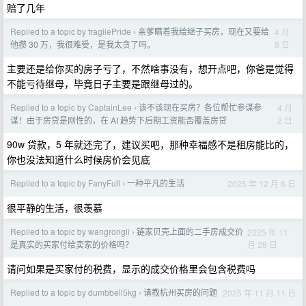
赔了几年
Replied to a topic by fragilePride
亲爹瞒着我给继子买房，现在又要给
4 月
›
8 日
他攒 30 万，我很难受，是我太贪了吗。
主要还是给你买的房子亏了，不然啥事没有，想开点吧，你爸是觉得
不能亏待继母，毕竟日子主要是跟继母过的。
Replied to a topic by CaptainLee
该不该现在买房？各位帮忙参谋参
4 月
›
2 日
谋！由于房贷是刚性的，在 AI 趋势下后期工资能否覆盖房贷
90w 贷款，5 年就还完了，建议买吧，那种幸福感不是租房能比的，
你也没法知道什么时候房价会见底
Replied to a topic by FanyFull
一种平凡的生活
2025 年 12 月 8 日
›
很平静的生活，很羡慕
Replied to a topic by wangrongli
链家贝壳上面的二手房成交价
2025 年 11
›
月 28 日
是真实的买家付给卖家的价格吗？
请问如果是买家付的税费，显示的成交价格里会包含税费吗
Replied to a topic by dumbbell5kg
请教杭州买房的问题
2025 年 11 月 11 日
›