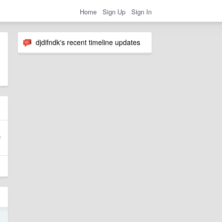
Home
Sign Up
Sign In
djdifndk's recent timeline updates
5