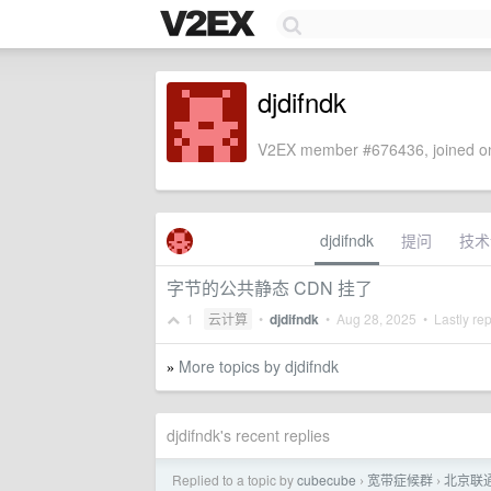
djdifndk
V2EX member #676436, joined on
djdifndk
提问
技术
字节的公共静态 CDN 挂了
1
云计算
•
djdifndk
•
Aug 28, 2025
• Lastly re
More topics by djdifndk
»
djdifndk's recent replies
Replied to a topic by
cubecube
宽带症候群
北京联
›
›