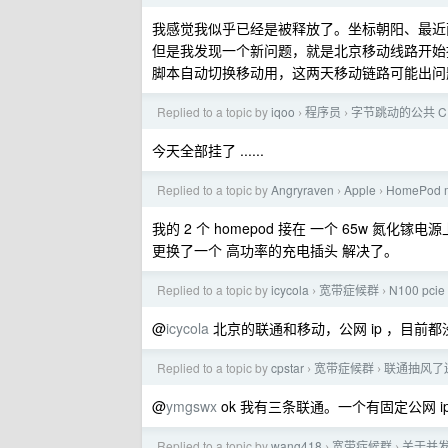
我感觉我似乎已经是被释放了。坐标朝阳、最近
但是我发现一个新问题，就是北京移动线路开始抽
脚本自动切换移动用，这两天移动链路可能出问
Replied to a topic by
iqoo
程序员
字节跳动的公共 C
›
›
今天全部挂了 ......
Replied to a topic by
Angryraven
Apple
HomePod
›
›
我的 2 个 homepod 接在 一个 65w 
更换了一个 高功率的充电插头 解决了。
Replied to a topic by
icycola
宽带症候群
N100 pc
›
›
@
icycola
北京的联通和移动，公网 ip ，目前
Replied to a topic by
cpstar
宽带症候群
联通抽风了
›
›
@
ymgswx
ok 我有三条联通。一个有固定公网 i
Replied to a topic by
wang418
宽带症候群
关于并
›
›