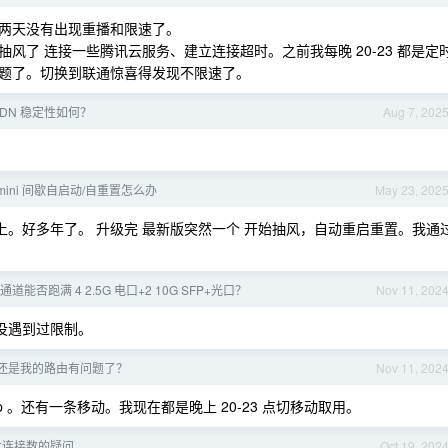
两天没有出现重播和限速了。
风了 连接一些腾讯云服务、建立连接超时。之前我每晚 20-23 都是定
题了。切换到联通惊喜得发现不限速了。
DN 稳定性如何？
Aug 7, 202
 mini 间歇自启动/自重置怎么办
May 23, 202
氮化镓电源上。好多年了。 升级完 最新版突然一个 开始抽风，自动重启重置。我通
ie 通道能否跑满 4 2.5G 电口+2 10G SFP+光口？
Nov 11, 202
都没遇到过限制。
还是我的路由有问题了？
Nov 11, 202
p 。还有一条移动。我现在都是晚上 20-23 点切移动取用。
发连接数的疑问
Oct 19, 202