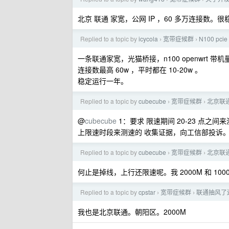
北京 联通 家宽，公网 IP ，60 多万连接数。很
Replied to a topic by
icycola
宽带症候群
N100 pc
›
›
一条联通家宽，光猫桥接，n100 openwrt 带机量 
连接数最高 60w ，平时都在 10-20w 。
稳定运行一年。
Replied to a topic by
cubecube
宽带症候群
北京联
›
›
@
cubecube
1：要求 限速期间 20-23 点
上限速时段来测速的 收集证据，向工信部投诉
Replied to a topic by
cubecube
宽带症候群
北京联
›
›
何止是掉线，上行还限速呢。我 2000M 和 10
Replied to a topic by
cpstar
宽带症候群
联通抽风了
›
›
我也是北京联通。朝阳区。2000M