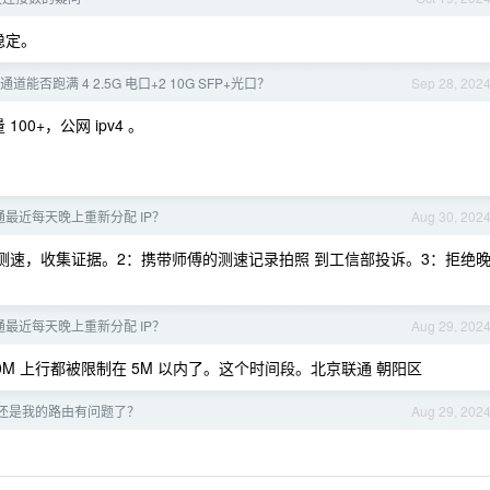
稳定。
ie 通道能否跑满 4 2.5G 电口+2 10G SFP+光口？
Sep 28, 202
100+，公网 ipv4 。
通最近每天晚上重新分配 IP？
Aug 30, 202
之间来测速，收集证据。2：携带师傅的测速记录拍照 到工信部投诉。3：拒绝
。
通最近每天晚上重新分配 IP？
Aug 29, 202
00M 上行都被限制在 5M 以内了。这个时间段。北京联通 朝阳区
还是我的路由有问题了？
Aug 29, 202