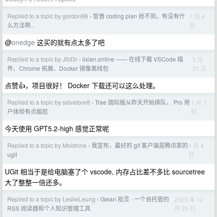
Replied to a topic by gordon96
智普 coding plan 抢不到，有没有什
7 月 4
›
日
么方法啊...
@
onedge
这买的就有点太多了吧
Replied to a topic by J0d3r
lixian.online —— 在线下载 VSCode 插
3 月
›
31 日
件、Chrome 拓展、Docker 镜像离线包
点赞👍，项目很好！ Docker 下载还可以这么处理。
Replied to a topic by salvatore8
Trae 国际版从昨天开始排队， Pro 用
1 月 7
›
日
户体验有点尴尬
今天使用 GPT5.2-high 感觉正常呢
Replied to a topic by Moishine
我宣布，最好的 git 客户端是腾讯家的
1 月 4
›
日
ugit
UGit 相当于是给电脑塞了个 vscode, 内存占比差不多比 sourcetree
大了整整一倍还多。
Replied to a topic by LeslieLeung
Glean 拾灵 - 一个自托管的
2025 年 12
›
月 26 日
RSS 阅读器和个人知识管理工具