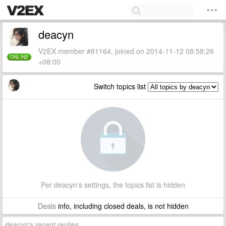
deacyn
V2EX member #81164, joined on 2014-11-12 08:58:26
ONLINE
+08:00
Switch topics list
Per deacyn's settings, the topics list is hidden
Deals
info, including closed deals, is not hidden
deacyn's recent replies