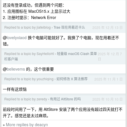
还没有登录成功，但遇到两个问题：
1. 应用图标在 MacOS15.x 上显示过大
2. 注册时提示：Network Error
Replied to a topic by jiafeiblog
Trae 现在用着还卡么
2025 年 12 月 13 日
›
@
lovelyxiaod
换个电脑可能就好了。我换了个电脑，现在用着还不
错。
Replied to a topic by SayHelloHi
轻量级 macOS Clash 菜单
2025 年 12 月 7
›
日
栏客户端
@
believems
的，这个很重要
Replied to a topic by youzhiqing
如何修改 X 算法推荐
2025 年 11 月 1 日
›
一样有这烦恼
Replied to a topic by zeredy
有用过 AltStore 的吗
2025 年 10 月 10 日
›
前段时间用了一下，用 AltStore 安装了两个应用没有超过四天就打不
开了。感觉还是太过麻烦。
More replies by deacyn
»