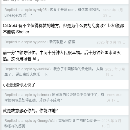
Replied to a topic by wty95
这 8 个开源 rom，机佬来排名吧，
2025 年 3 月
›
29 日
LineageOS 第一？
CrDroid 有不少值得称赞的地方。但是为什么要胡乱魔改？比如说都
不能装 Shelter
Replied to a topic by jenhe
新闻联播 AI 解读
2025 年 3 月 19 日
›
前十分钟领导很忙。中间十分钟人民很幸福。后十分钟外国水深火
热。这也用得着 AI 。
Replied to a topic by JunNKG
我办了中国移动的云电脑， 太狗
2025 年 3 月
›
19 日
血了， 说出来给大家乐一下，
小姐姐嫌你太快了
Replied to a topic by bclerdx
阿里系的验证码是不是魔怔了，有
2025 年 3
›
月 17 日
时候明明是划得正确，却似乎不成功？
就是故意恶心你的。你能咋地？
Replied to a topic by GeorgeWai
重新回到 8 年前的公司是一
2025 年 3 月
›
15 日
种怎样的感觉