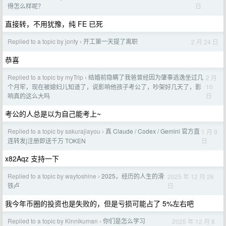
日
得怎么样呢？
直接转，不用犹豫，纯 FE 已死
Replied to a topic by jonty
开工第一天提了离职
2 月 24 日
›
恭喜
Replied to a topic by myTrip
结婚前隐瞒了我爸曾经因为肇事逃逸坐过几
2 月
›
10
个月牢，现在被媳妇儿知道了，说影响他孩子考公了，吵架好几天了，影
日
响真的这么大吗
考公的人总是以为自己能考上~
Replied to a topic by sakurajiayou
真 Claude / Codex / Gemini 官方直
1 月 9
›
日
连转发|注册即送千万 TOKEN
x82Aqz 支持一下
Replied to a topic by waytoshine
2025，经历的人生的滑
2025 年 12 月 26
›
日
铁卢
我今年币圈的投资也是失败的，但是亏损可能占了 5%左右吧
Replied to a topic by Kinnikuman
你们是怎么学习
2025 年 12 月 8
›