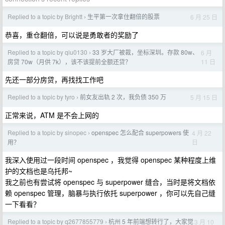
Replied to a topic by Brightt
生平第一次拿住翻倍的股票
6 月 25 日
›
恭喜，重仓翻倍，可以说是勇敢者的奖励了
Replied to a topic by qiu0130
33 岁大厂被裁，坐标深圳。存款 80w、
6 月
›
11 日
房贷 70w（月供 7k），该不该提前全额还贷？
先还一部分房贷，再找找工作吧
Replied to a topic by tyro
前女友出轨 2 次，我负债 350 万
5 月 15 日
›
正常来说，ATM 是不会上网的
Replied to a topic by sinopec
openspec 怎么配合 superpowers 使
4 月 22
›
日
用？
我深入使用过一段时间 openspec ，我觉得 openspec 某种程度上维
护的文档也是乌托邦~
我之前也有尝试将 openspec 与 superpower 缝合，当时是将文档依
赖 openspec 管理，脑暴与执行依托 superpower ，你可以先自己缝
一下看看？
Replied to a topic by q2677855779
杭州 5 年前端想转行了，大家觉
3 月 10
›