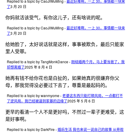
Replied to a topic by CaoJiWuMing
›
最近好难啊，一上 30，事情都一块来
了
3 月 20 日
你妈就活该受气，有你这儿子，还有啥说的呢。
Replied to a topic by CaoJiWuMing
›
最近好难啊，一上 30，事情都一块来
了
3 月 20 日
给她脸了，太好说话就是这样，事事被欺负，最后只能家
里人受罪。
Replied to a topic by TangMonkDance
›
刚结婚两个月，马上要当爸了，我
却想离婚了
2025 年 8 月 4 日
她再有钱不给你花也是白扯的，如果她真的很嫌弃你父
母，那我觉得没必要过下去了，尊重是最起码的。
Replied to a topic by wanmyome
›
老婆这东西只能打顺风局，一点都打不
了逆风局，我已经被逼到家暴的边缘了
2025 年 5 月 6 日
更早的看清一个人不是更好吗，不然过一辈子更难受，这
是好事啊。
Replied to a topic by DarkFire
›
婚后生活 我也来说一说自己的故事 从旁观