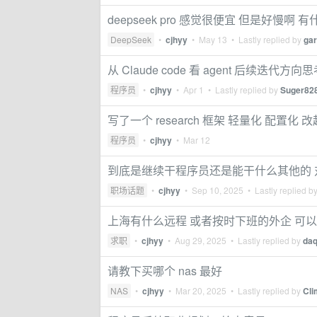
deepseek pro 感觉很便宜 但是好慢啊
DeepSeek
•
cjhyy
•
May 13
• Lastly replied by
gar
从 Claude code 看 agent 后续迭代方向
程序员
•
cjhyy
•
Apr 1
• Lastly replied by
Suger82
写了一个 research 框架 轻量化 配置化 
程序员
•
cjhyy
•
Mar 12
到底是继续干程序员还是能干什么其他的 
职场话题
•
cjhyy
•
Sep 10, 2025
• Lastly replied b
上海有什么远程 或者按时下班的外企 可
求职
•
cjhyy
•
Aug 29, 2025
• Lastly replied by
daq
请教下买哪个 nas 最好
NAS
•
cjhyy
•
Mar 20, 2025
• Lastly replied by
Cli