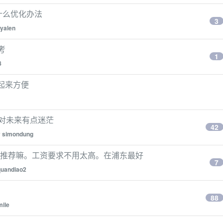
 有什么优化办法
3
yalen
思考
1
8
改起来方便
对未来有点迷茫
42
y
simondung
以推荐嘛。工资要求不用太高。在浦东最好
7
uandiao2
88
mile