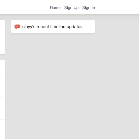
Home
Sign Up
Sign In
cjhyy's recent timeline updates