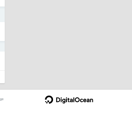
5
5
ge