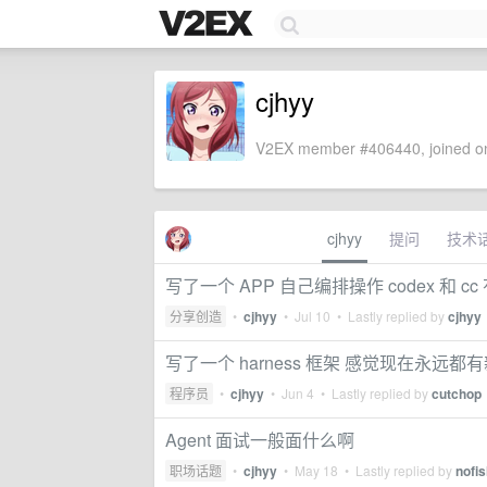
cjhyy
V2EX member #406440, joined on
cjhyy
提问
技术
写了一个 APP 自己编排操作 codex 和
分享创造
•
cjhyy
•
Jul 10
• Lastly replied by
cjhyy
写了一个 harness 框架 感觉现在永远都
程序员
•
cjhyy
•
Jun 4
• Lastly replied by
cutchop
Agent 面试一般面什么啊
职场话题
•
cjhyy
•
May 18
• Lastly replied by
nofis