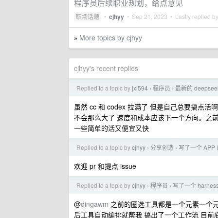
程序员后续职业规划，给点意见
职场话题
•
cjhyy
•
Sep 21, 2023
• Lastly replied b
More topics by cjhyy
»
cjhyy's recent replies
Replied to a topic by
jxl594
程序员
最新的 deepse
›
›
虽然 cc 和 codex 拉满了 但是自己总要搞点
不会那么大了 速度和成本应该下一个方向。之前自己充了 
一些简单的活又便宜又快
Replied to a topic by
cjhyy
分享创造
写了一个 APP
›
›
欢迎 pr 和提点 issue
Replied to a topic by
cjhyy
程序员
写了一个 harn
›
›
@
dingawm
之前的圈选工具都是一个元素一个元素 做
后工具自动编排就帮我 搞出了一个工作流 目前底层基