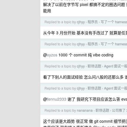
解决了以前在字节写 pixel 都搞不定的圈选问
能用
Replied to a topic by
cjhyy
程序员
写了一个 harn
›
›
从今年 3 月份开始 基本没有手改过了 就算是任
Replied to a topic by
cjhyy
程序员
写了一个 harn
›
›
@
xyzos
1000 个 commit 纯 vibe coding
Replied to a topic by
cjhyy
职场话题
Agent 面试
›
›
看了下别人的面试经验 怎么问八股的还那么多 谁记
Replied to a topic by
cjhyy
职场话题
Agent 面试
›
›
@
fennu2333
谢了 我研究下项目应该怎么答 eval
Replied to a topic by
nananana
职场话题
公司推了 2
›
›
这个应该是大趋势 很正常 做 git commit 细节把关和