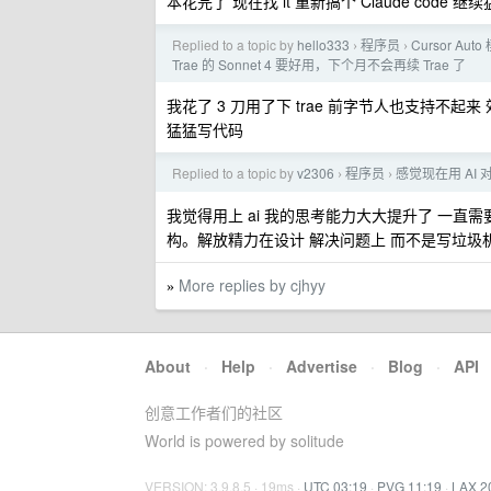
本花完了 现在找 it 重新搞个 Claude code 继
Replied to a topic by
hello333
程序员
Cursor 
›
›
Trae 的 Sonnet 4 要好用，下个月不会再续 Trae 了
我花了 3 刀用了下 trae 前字节人也支持不起来 效果挺差的
猛猛写代码
Replied to a topic by
v2306
程序员
感觉现在用 AI
›
›
我觉得用上 ai 我的思考能力大大提升了 一直需要
构。解放精力在设计 解决问题上 而不是写垃
More replies by cjhyy
»
About
·
Help
·
Advertise
·
Blog
·
API
创意工作者们的社区
World is powered by solitude
VERSION: 3.9.8.5 · 19ms ·
UTC 03:19
·
PVG 11:19
·
LAX 2