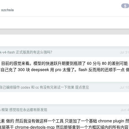
5
y
xzchsia
ek-v4-flash 正式版真的有这么强吗？
Jul 3
活啊 目前的感觉来看。模型的快速跃升期要到瓶颈了 60 分与 80 的差别可能
300 块 deepseek 用 pro 太慢了。flash 反而用的还顺手一点 
 自己编排操作 codex 和 cc 有没有兄弟试一下效果 提点意见
Jul 1
ess 框架 感觉现在永远都有新发现
Jun 
的 然后我没有做这样一个工具 只是加了一个基础 chrome plugin 
于 chrome-devtools-mcp 然后能够拿到一个方框区域内的所有内容