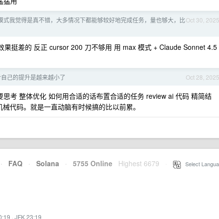
续猛猛用
Auto 模式我觉得是真不错，大多情况下都能够较好地完成任务，量也够大，比
Oct 30, 202
 反正 cursor 200 刀不够用 用 max 模式 + Claude Sonnet 4.5
 对自己的提升是越来越小了
Oct 28, 202
思考 整体优化 如何用合适的话布置合适的任务 review ai 代码 精简结
圾机械代码。就是一直动脑有时候搞的比以前累。
·
FAQ
·
Solana
·
5755 Online
Highest 6679
·
Select Langua
0:19
·
JFK 23:19