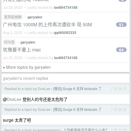
Jul 28, 2023 • Lastly replied by
lan894734188
宽带症候群
•
garyalen
广州电信 1000M 的上传再次遭砍半 现 50M
51
Aug 3, 2023 • Lastly replied by
qq460082335
问与答
•
garyalen
犹豫要不要上 mac
64
Jul 25, 2023 • Lastly replied by
lan894734188
More topics by garyalen
»
garyalen's recent replies
Replied to a topic by DosLee
[慢迅] Surge 6 支持 tailscale 了
7 月 28 日
›
@
DosLee
登别人的号还是太危险了
Replied to a topic by DosLee
[慢迅] Surge 6 支持 tailscale 了
7 月 24 日
›
surge 太贵了吧
Replied to a topic by kevinreadonly
上司老是抢活干是什么心态？
7 月 22 日
›