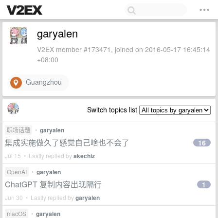
garyalen
V2EX member #173471, joined on 2016-05-17 16:45:14
+08:00
Guangzhou
Switch topics list
职场话题
•
garyalen
集成实施做久了感觉自己啥也不会了
16
Jul 15 • Lastly replied by
akechiz
OpenAI
•
garyalen
ChatGPT 复制内容出现隔行
1
Jun 30 • Lastly replied by
garyalen
macOS
•
garyalen