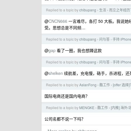
Replied to a topic by
chibupang
生活
而立之年经历
›
›
@
CNCN666
一言难尽，各打 50 大板。我说
受。思想总是不同频…
Replied to a topic by
chibupang
问与答
手持 iPho
›
›
@
gap
看了一圈，我也想蹲这款
Replied to a topic by
chibupang
问与答
手持 iPho
›
›
@
shelken
续航差，充电慢，硌手，杀进程，还
Replied to a topic by
AslanFong
酷工作
[offer 选
›
›
国际电商还是国内电商？
Replied to a topic by
MENGKE
酷工作
[内推] 海外
›
›
公司名都不说一下吗？