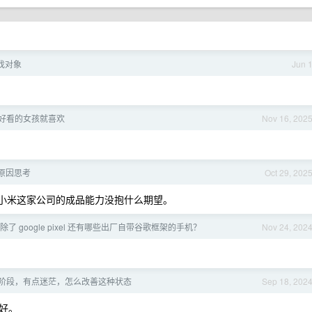
试找对象
Jun 
好看的女孩就喜欢
Nov 16, 202
原因思考
Oct 29, 202
，就对小米这家公司的成品能力没抱什么期望。
了 google pixel 还有哪些出厂自带谷歌框架的手机？
Nov 24, 202
阶段，有点迷茫，怎么改善这种状态
Sep 18, 202
好。