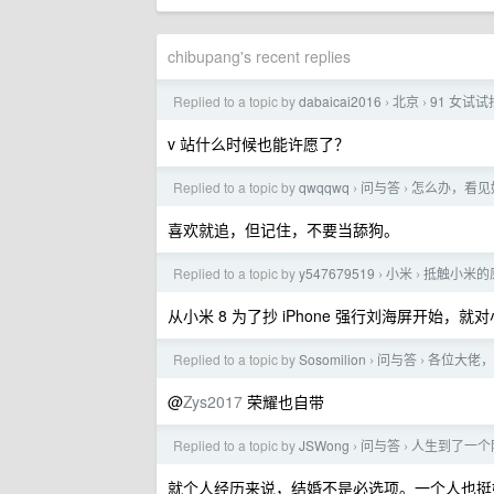
chibupang's recent replies
Replied to a topic by
dabaicai2016
北京
91 女试
›
›
v 站什么时候也能许愿了？
Replied to a topic by
qwqqwq
问与答
怎么办，看见
›
›
喜欢就追，但记住，不要当舔狗。
Replied to a topic by
y547679519
小米
抵触小米的
›
›
从小米 8 为了抄 iPhone 强行刘海屏开始
Replied to a topic by
Sosomilion
问与答
各位大佬，除
›
›
@
Zys2017
荣耀也自带
Replied to a topic by
JSWong
问与答
人生到了一个
›
›
就个人经历来说，结婚不是必选项。一个人也挺