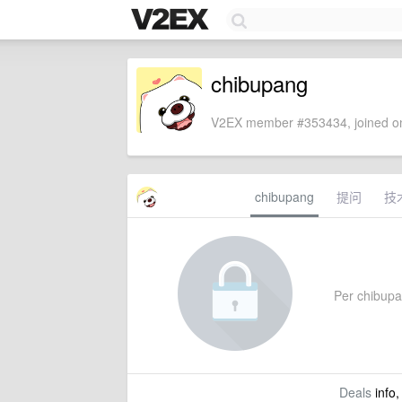
chibupang
V2EX member #353434, joined on
chibupang
提问
技
Per chibupan
Deals
info,