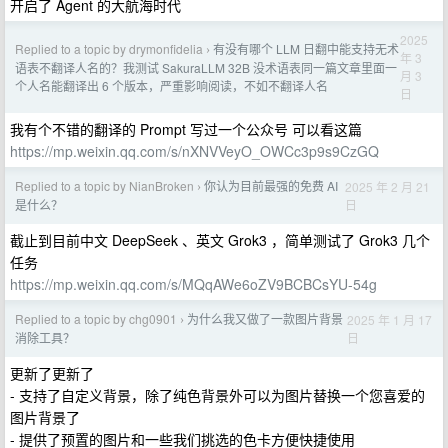
开启了 Agent 的大航海时代
2025
Replied to a topic by drymonfidelia
有没有哪个 LLM 日翻中能支持无术
›
年 3
语表不翻译人名的？我测试 SakuraLLM 32B 没术语表同一篇文章里面一
月 3
个人名能翻译出 6 个版本，严重影响阅读，不如不翻译人名
日
我有个不错的翻译的 Prompt 写过一个公众号 可以看这篇
https://mp.weixin.qq.com/s/nXNVVeyO_OWCc3p9s9CzGQ
Replied to a topic by NianBroken
你认为目前最强的免费 AI
2025 年 2 月 21
›
日
是什么？
截止到目前中文 DeepSeek 、英文 Grok3 ，简单测试了 Grok3 几个
任务
https://mp.weixin.qq.com/s/MQqAWe6oZV9BCBCsYU-54g
Replied to a topic by chg0901
为什么我又做了一款图片背景
2025 年 1 月 17
›
日
消除工具？
更新了更新了
- 支持了自定义背景，除了纯色背景外可以为图片替换一个您喜爱的
图片背景了
- 提供了预置的图片和一些我们挑选的色卡方便快捷使用