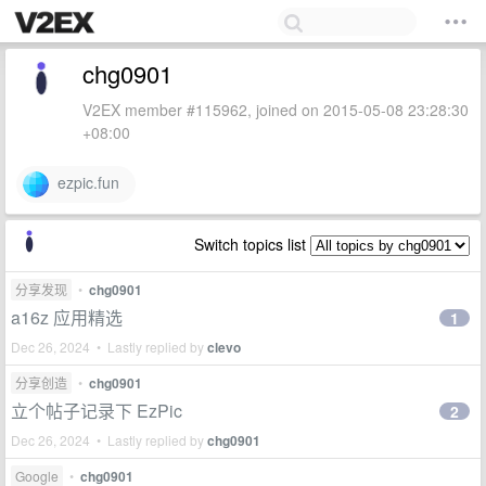
chg0901
V2EX member #115962, joined on 2015-05-08 23:28:30
+08:00
ezpic.fun
Switch topics list
分享发现
•
chg0901
a16z 应用精选
1
Dec 26, 2024 • Lastly replied by
clevo
分享创造
•
chg0901
立个帖子记录下 EzPic
2
Dec 26, 2024 • Lastly replied by
chg0901
Google
•
chg0901