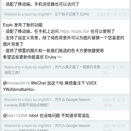
- 适配了移动端，手机浏览器也可以访问了
Replied to a topic by chg0901
立个帖子记录下 EzPic
2025 年 1 月 17 日
›
Ezpic 发布了新的功能
- 适配了移动端，在手机上访问
https://ezpic.fun
也可以使用了
- 支持了自定义背景，除了纯色背景外可以为图片替换一个您喜爱的
图片背景了
- 提供了预置的图片和一些我们挑选的色卡方便快捷使用
希望这些更新你能喜欢 EnJoy ～
Replied to a topic by chg0901
为什么我又做了一款图片背景
2025 年 1 月 5
›
日
消除工具？
@
moxian2014
WeChat 加这个哈 麻烦备注下 V2EX
YWJhbmd6aHU=
Replied to a topic by chg0901
为什么 Google Search
2024 年 12 月
›
16 日
Console 获取不到站点地图？
@
yqs112358
robot 也没啥问题 不知道非常凌乱
Replied to a topic by chg0901
为什么 Google Search
2024 年 12 月
›
16 日
Console 获取不到站点地图？