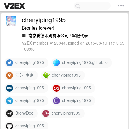
chenyiping1995
Bronies forever!
🏢
南京爱德印刷有限公司
/ 客服代表
V2EX member #123044, joined on 2015-06-19 11:13:59
+08:00
chenyiping1995
chenyiping1995.github.io
江苏, 南京
chenyiping1995
chenyiping1995
chenyiping1995
chenyiping1995
chenyiping1995
BronyDee
chenyiping1995
chenyiping1995