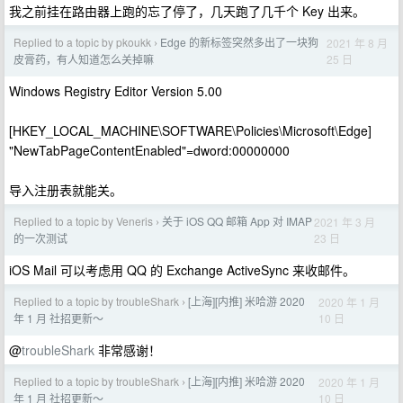
我之前挂在路由器上跑的忘了停了，几天跑了几千个 Key 出来。
Replied to a topic by pkoukk
Edge 的新标签突然多出了一块狗
2021 年 8 月
›
25 日
皮膏药，有人知道怎么关掉嘛
Windows Registry Editor Version 5.00
[HKEY_LOCAL_MACHINE\SOFTWARE\Policies\Microsoft\Edge]
"NewTabPageContentEnabled"=dword:00000000
导入注册表就能关。
Replied to a topic by Veneris
关于 iOS QQ 邮箱 App 对 IMAP
2021 年 3 月
›
23 日
的一次测试
iOS Mail 可以考虑用 QQ 的 Exchange ActiveSync 来收邮件。
Replied to a topic by troubleShark
[上海][内推] 米哈游 2020
2020 年 1 月
›
10 日
年 1 月 社招更新～
@
troubleShark
非常感谢！
Replied to a topic by troubleShark
[上海][内推] 米哈游 2020
2020 年 1 月
›
10 日
年 1 月 社招更新～