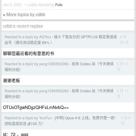
Jan 5, 2021 • Lastly replied by
Fule
More topics by cdbb
»
cdbb's recent replies
Replied to a topic by Ai2You
抽 5 个智友社的 GPTPLUS 稳定渠道成
6 月
›
30 日
品号（满月测试稳定度 99% ）
聊聊您最近看的有意思的书
Replied to a topic by yang1395592280
自用 Codex 站（今天继续
5 月 11
›
日
福利分组）
谢谢老板
Replied to a topic by yang1395592280
自用 Codex 站（今天继续
5 月 11
›
日
福利分组）
OTUxOTgwNDgzQHFxLmNvbQ==
Replied to a topic by YunFun
[中转] Opus-4-6 上线，免费开蹬一周！
3 月 9
›
日
回帖直接狂送 💰100 刀！
id：72 ，qqq