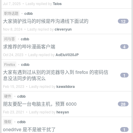
Jul 7, 2025 • Lastly replied by
Talos
职场话题
•
cdbb
大家骑驴找马的时候是咋沟通线下面试的
12
Nov 8, 2024 • Lastly replied by
cleveryun
问与答
•
cdbb
求推荐的哔咔漫画客户端
4
Oct 24, 2023 • Lastly replied by
AoEiuV020JP
Firefox
•
cdbb
大家有遇到过从别的浏览器导入到 firefox 的密码信
1
息没法同步的情况么
Feb 15, 2023 • Lastly replied by
kawaiidora
硬件
•
cdbb
朋友要配一台电脑主机，预算 6000
28
Feb 23, 2021 • Lastly replied by
hesyan
微软
•
cdbb
onedrive 是不是被干扰了
1