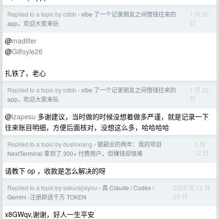
Replied to a topic by cdbb
vibe 了一个记录朋友之间借钱往来的
1 月 20
›
日
app，欢迎大家来玩
@
madlifer
@
Gilfoyle26
扎铁了，老心
Replied to a topic by cdbb
vibe 了一个记录朋友之间借钱往来的
1 月 20
›
日
app，欢迎大家来玩
@
izapesu
多谢建议，当时做的时候没想着做多严谨，就是记录一下
往来账目明细，方便后面核对，没想这么多，哈哈哈哈
Replied to a topic by dushixiang
做副业的两年：我的项目
1 月
›
12 日
NextTerminal 拿到了 300+ 付费用户，但赚钱却很难
请教下 op ，收款是怎么解决的呀
Replied to a topic by sakurajiayou
真·Claude / Codex /
2025 年 12 月
›
29 日
Gemini -注册即送千万 TOKEN
x8GWqv,谢谢，好人一生平安