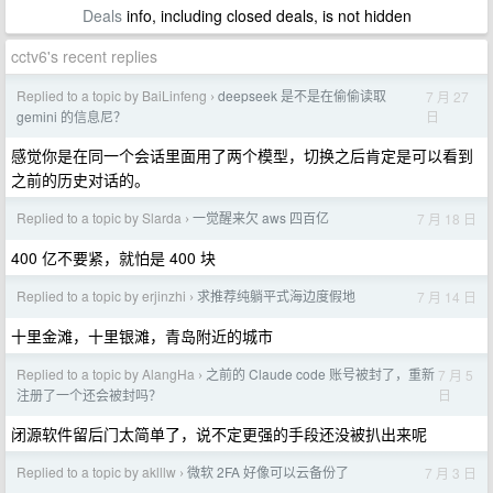
Deals
info, including closed deals, is not hidden
cctv6's recent replies
Replied to a topic by BaiLinfeng
deepseek 是不是在偷偷读取
7 月 27
›
日
gemini 的信息尼？
感觉你是在同一个会话里面用了两个模型，切换之后肯定是可以看到
之前的历史对话的。
Replied to a topic by Slarda
一觉醒来欠 aws 四百亿
7 月 18 日
›
400 亿不要紧，就怕是 400 块
Replied to a topic by erjinzhi
求推荐纯躺平式海边度假地
7 月 14 日
›
十里金滩，十里银滩，青岛附近的城市
Replied to a topic by AlangHa
之前的 Claude code 账号被封了，重新
7 月 5
›
日
注册了一个还会被封吗？
闭源软件留后门太简单了，说不定更强的手段还没被扒出来呢
Replied to a topic by aklllw
微软 2FA 好像可以云备份了
7 月 3 日
›