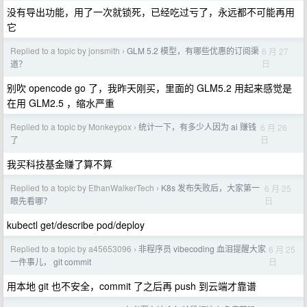
没有导出功能，用了一次就锁死，已经吃过亏了，永远都不可能再用
它
Replied to a topic by jonsmith
GLM 5.2 模型，有哪些优惠的订阅渠
6 月 27
›
日
道？
别吹 opencode go 了，我昨天刚买，里面的 GLM5.2 用起来感觉是
在用 GLM2.5 ，缩水严重
Replied to a topic by Monkeypox
统计一下，有多少人因为 ai 赚钱
6 月 26
›
日
了
我买科技基金赚了算不算
Replied to a topic by EthanWalkerTech
K8s 发布失败后，大家第一
6 月 25
›
日
眼先看哪？
kubectl get/describe pod/deploy
Replied to a topic by a45653096
非程序员 vibecoding 血泪提醒大家
6 月 25
›
日
一件事儿， git commit
用本地 git 也不安全，commit 了之后再 push 到云端才靠谱