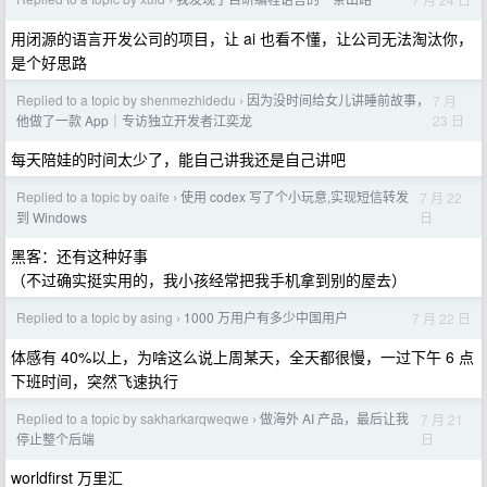
›
用闭源的语言开发公司的项目，让 ai 也看不懂，让公司无法淘汰你，
是个好思路
Replied to a topic by shenmezhidedu
因为没时间给女儿讲睡前故事，
7 月
›
23 日
他做了一款 App｜专访独立开发者江奕龙
每天陪娃的时间太少了，能自己讲我还是自己讲吧
Replied to a topic by oaife
使用 codex 写了个小玩意,实现短信转发
7 月 22
›
日
到 Windows
黑客：还有这种好事
（不过确实挺实用的，我小孩经常把我手机拿到别的屋去）
Replied to a topic by asing
1000 万用户有多少中国用户
7 月 22 日
›
体感有 40%以上，为啥这么说上周某天，全天都很慢，一过下午 6 点
下班时间，突然飞速执行
Replied to a topic by sakharkarqweqwe
做海外 AI 产品，最后让我
7 月 21
›
日
停止整个后端
worldfirst 万里汇