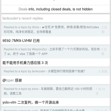
Deals
info, including closed deals, is not hidden
fankcoder's recent replies
Replied to a topic by 0livia
🔥住宅 IP 免费领，跨境/采集/爬虫/AI/Codex
3 天
›
前
均可用，纯净长效稳定，全场景覆盖
9E92-7MK9-LVHM 已用
Replied to a topic by WaylonZzz
之前手撸了一个六爻算卦的站，现在有
5 天
›
前
了 ai，终于 vibe 了我第一个 APP
能不能用手机重力感应摇 3 次
Replied to a topic by fankcoder
大模型排行榜到底哪个权威？
5 天前
›
@
tcper
感谢
Replied to a topic by simo
车被剐蹭，要自己翻将近 100 小时的视
7 月 31
›
日
频，请教工具
yolo+vlm 二次复判，搞一个开源出来
Replied to a topic by xuld
我发现了自研编程语言的一条出路
7 月 24 日