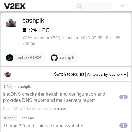
cashplk
🏢
软件工程师
V2EX member #790, joined on 2010-07-25 15:11:56
+08:00
cashplk#1904
cashplk
Switch topics list
DNS
•
cashplk
IntoDNS checks the health and configuration and
1
provides DNS report and mail servers report.
Nov 1, 2012 • Lastly replied by
meteor
iPhone
•
cashplk
Things 2.0 and Things Cloud Available
1