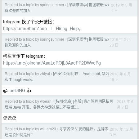
Replied to a topic by springsummer
[深圳求职季] 抱团取暖 wx
2019 年 3 月
›
1 日
群欢迎你的加入
telegram 换了个公开链接：
https://t.me/ShenZhen_IT_Hiring_Help。
Replied to a topic by springsummer
[深圳求职季] 抱团取暖 wx
2019 年 2 月
›
28 日
群欢迎你的加入
搭车宣传下 telegram：
https://t.me/joinchat/AaaLeROjL8AaeFF2DWvePg
Replied to a topic by zhiyul
[西安] 公司比较： Yeahmobi, 华为
2018 年 6 月
›
19 日
和 Thoughtworks
@
JoeDING
👍
Replied to a topic by wbean
[杭州/北京] [有赞] 资产管理团队招聘
2018 年 6
›
月 7 日
后端 Java 开发。各路大神走过路过不要错过。
👏👏👏
Replied to a topic by william23
寻求各位 V 友的建议，是辞职
2016 年 12 月
›
3 日
还是说如何是好？