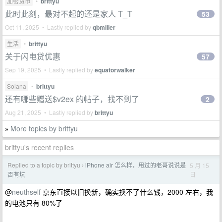
加密货币
•
brittyu
此时此刻，最对不起的还是家人 T_T
53
Oct 11, 2025 • Lastly replied by
qbmiller
生活
•
brittyu
关于闪电贷优惠
57
Sep 19, 2025 • Lastly replied by
equatorwalker
Solana
•
brittyu
还有哪些赠送$v2ex 的帖子，找不到了
2
Aug 21, 2025 • Lastly replied by
brittyu
More topics by brittyu
»
brittyu's recent replies
Replied to a topic by brittyu
iPhone air 怎么样，用过的老哥说说是
5 月 15
›
日
否有坑
@
neuthself
京东直接以旧换新，确实换不了什么钱，2000 左右，我
的电池只有 80%了