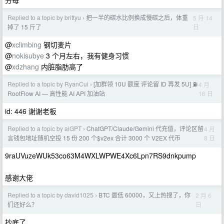
分母
Replied to a topic by brittyu
把一半的碳水比例换成慢碳之后，体重
5 月 14
›
日
掉了 15 斤了
@
xclimbing
钢切麦片
@
nokisubye
3 个月左右，我有健身习惯
@
xdzhang
内脏脂肪高了
Replied to a topic by RyanCui
[加群领 10U 额度 评论留 ID 再发 5U] ⛽
4 月
›
16 日
RootFlow AI — 高性能 AI API 加油站
id: 446 谢谢老板
Replied to a topic by aiGPT
ChatGPT/Claude/Gemini 代充值，评论区留
4 月
›
8 日
言钱包地址随机空投 15 份 200 个$v2ex 合计 3000 个 V2EX 代币
9raUVuzeWUk53co63M4WXLWPWE4Xc6Lpn7RS9dnkpump
感谢大佬
Replied to a topic by david1025
BTC 最低 60000，又上热搜了，你
2 月 6
›
日
们还好么？
抄底了