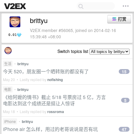
brittyu
打赏
V2EX member #56065, joined on 2014-02-16
0.01
15:39:48 +08:00
Switch topics list
生活
•
brittyu
今天 520，朋友圈一个晒转账的都没有了
15
May 20 • Lastly replied by
nofishing
电影
•
brittyu
《给阿嬷的情书》截止 5/18 号票房过 5 亿，方言
5
电影达到这个成绩还是挺让人惊讶
May 18 • Lastly replied by
rossroma
iPhone
•
brittyu
iPhone air 怎么样，用过的老哥说说是否有坑
47