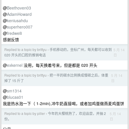
@
Beethoven03
@
AdamHoward
@
keniusahdu
@
superhero007
@
fredweili
感谢反馈
Replied to a topic by brittyu
手机移动的，坐标广州，每天都可以收到
5 月 14
›
日
020 开头的口腔的推销电话
@
exkernel
没用，每天换着号来，但是都是 020 开头
Replied to a topic by brittyu
把一半的碳水比例换成慢碳之后，体重
5 月 14
›
日
掉了 15 斤了
@
sm1314
@
blucas01
我是热水泡一下（ 1-2min),冲牛奶直接喝，或者加鸡蛋做燕麦鸡蛋饼
Replied to a topic by piller
今年的大樱桃熟了，欢迎品尝，并抽 2
5 月 14
›
日
份。