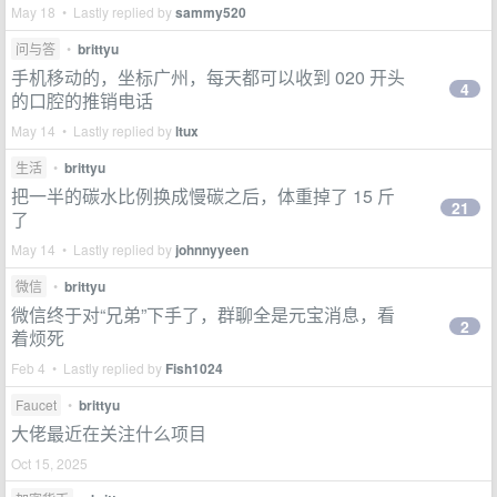
May 18 • Lastly replied by
sammy520
问与答
•
brittyu
手机移动的，坐标广州，每天都可以收到 020 开头
4
的口腔的推销电话
May 14 • Lastly replied by
ltux
生活
•
brittyu
把一半的碳水比例换成慢碳之后，体重掉了 15 斤
21
了
May 14 • Lastly replied by
johnnyyeen
微信
•
brittyu
微信终于对“兄弟”下手了，群聊全是元宝消息，看
2
着烦死
Feb 4 • Lastly replied by
Fish1024
Faucet
•
brittyu
大佬最近在关注什么项目
Oct 15, 2025