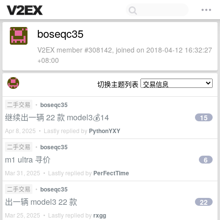
boseqc35
V2EX member #308142, joined on 2018-04-12 16:32:27
+08:00
切换主题列表
二手交易
•
boseqc35
继续出一辆 22 款 model3💰14
15
Apr 8, 2025 • Lastly replied by
PythonYXY
二手交易
•
boseqc35
m1 ultra 寻价
6
Mar 31, 2025 • Lastly replied by
PerFectTime
二手交易
•
boseqc35
出一辆 model3 22 款
22
Mar 25, 2025 • Lastly replied by
rxgg