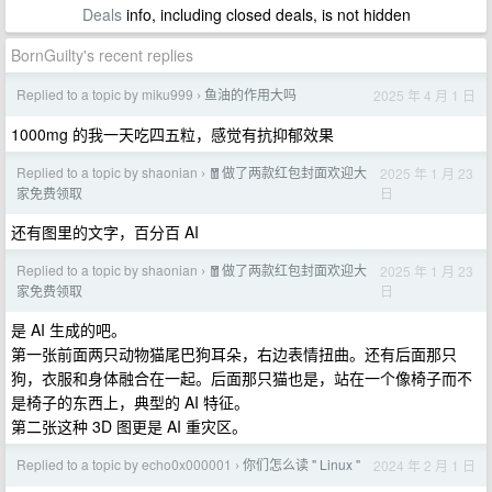
Deals
info, including closed deals, is not hidden
BornGuilty's recent replies
Replied to a topic by miku999
鱼油的作用大吗
2025 年 4 月 1 日
›
1000mg 的我一天吃四五粒，感觉有抗抑郁效果
Replied to a topic by shaonian
🧧做了两款红包封面欢迎大
2025 年 1 月 23
›
日
家免费领取
还有图里的文字，百分百 AI
Replied to a topic by shaonian
🧧做了两款红包封面欢迎大
2025 年 1 月 23
›
日
家免费领取
是 AI 生成的吧。
第一张前面两只动物猫尾巴狗耳朵，右边表情扭曲。还有后面那只
狗，衣服和身体融合在一起。后面那只猫也是，站在一个像椅子而不
是椅子的东西上，典型的 AI 特征。
第二张这种 3D 图更是 AI 重灾区。
Replied to a topic by echo0x000001
你们怎么读 " Linux "
2024 年 2 月 1 日
›