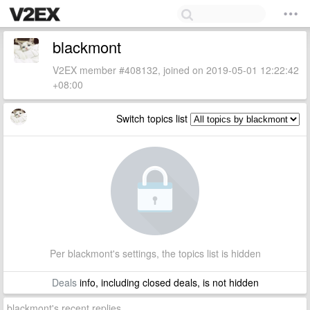
blackmont
V2EX member #408132, joined on 2019-05-01 12:22:42
+08:00
Switch topics list
Per blackmont's settings, the topics list is hidden
Deals
info, including closed deals, is not hidden
blackmont's recent replies