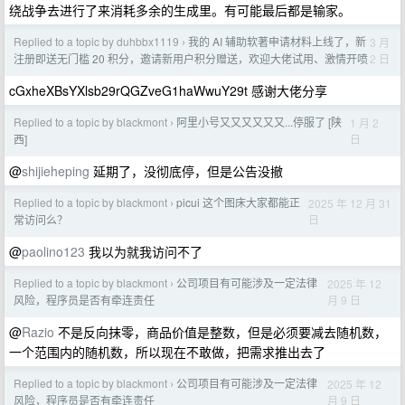
绕战争去进行了来消耗多余的生成里。有可能最后都是输家。
Replied to a topic by duhbbx1119
我的 AI 辅助软著申请材料上线了，新
3 月
›
2 日
注册即送无门槛 20 积分，邀请新用户积分赠送，欢迎大佬试用、激情开喷
cGxheXBsYXlsb29rQGZveG1haWwuY29t 感谢大佬分享
Replied to a topic by blackmont
阿里小号又又又又又又...停服了 [陕
1 月 2
›
日
西]
@
shijieheping
延期了，没彻底停，但是公告没撤
Replied to a topic by blackmont
picui 这个图床大家都能正
2025 年 12 月 31
›
日
常访问么？
@
paolino123
我以为就我访问不了
Replied to a topic by blackmont
公司项目有可能涉及一定法律
2025 年 12
›
月 9 日
风险，程序员是否有牵连责任
@
Razio
不是反向抹零，商品价值是整数，但是必须要减去随机数，
一个范围内的随机数，所以现在不敢做，把需求推出去了
Replied to a topic by blackmont
公司项目有可能涉及一定法律
2025 年 12
›
月 9 日
风险，程序员是否有牵连责任