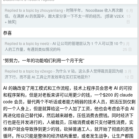
Replied to a topic by zhouyanliang
时隔半年， NocoBase 收入再次翻
6 月
›
15
倍。 在满屏 AI 的氛围中，跟大家分享一下不太一样的经历。 [感谢 V2EX
日
+ 抽奖]
恭喜
Replied to a topic by neetz
AI 让公司的管理层认为 1 个人可以顶 10 个
3 月
›
25 日
人的工作量，有遇到类似情况的吗
“努努力，一年的功能咱们利用一个月干完”
Replied to a topic by v2exgo
为什么 V 站，这么多人觉得裁员是因为经
3 月
›
12 日
济下行，而不是 AI 工具让开发效率在实打实地提升？
AI 的确改变了用工模式和工作流程，技术上程序员会思考 AI 的可控
和程序架构，但是对老板来讲可以用更少的钱，一个$200 的 claude
code 会员，替代两个不听话或者能力稍弱的技术人员，把活压到仅剩
的一个人身上，但是就算给这一个人加了工资，他也会考虑会不会 AI
再进化给自己替代掉，然后越来越卷，压低消费去攒钱。同时经济下
行也是在并发进行的，人被裁员，压缩消费或者只支付硬性消费，实
体商户就会导致挣到更少的钱，砍掉普通工人，就开始了彻底的恶性
循环。所以只能是整体的经济结构重塑，或者发生战争，让生产都围