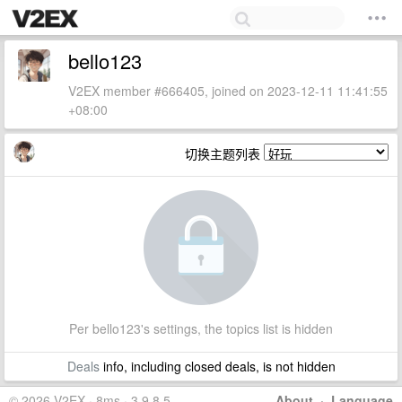
bello123
V2EX member #666405, joined on 2023-12-11 11:41:55
+08:00
切换主题列表
Per bello123's settings, the topics list is hidden
Deals
info, including closed deals, is not hidden
© 2026 V2EX · 8ms · 3.9.8.5
About
·
Language