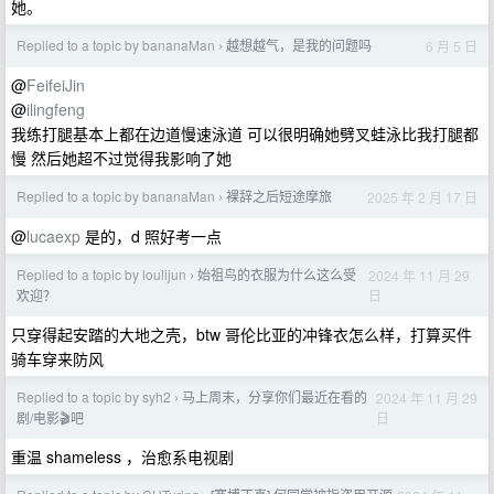
她。
Replied to a topic by bananaMan
越想越气，是我的问题吗
6 月 5 日
›
@
FeifeiJin
@
ilingfeng
我练打腿基本上都在边道慢速泳道 可以很明确她劈叉蛙泳比我打腿都
慢 然后她超不过觉得我影响了她
Replied to a topic by bananaMan
裸辞之后短途摩旅
2025 年 2 月 17 日
›
@
lucaexp
是的，d 照好考一点
Replied to a topic by loulijun
始祖鸟的衣服为什么这么受
2024 年 11 月 29
›
日
欢迎？
只穿得起安踏的大地之壳，btw 哥伦比亚的冲锋衣怎么样，打算买件
骑车穿来防风
Replied to a topic by syh2
马上周末，分享你们最近在看的
2024 年 11 月 29
›
日
剧/电影🎬吧
重温 shameless ，治愈系电视剧