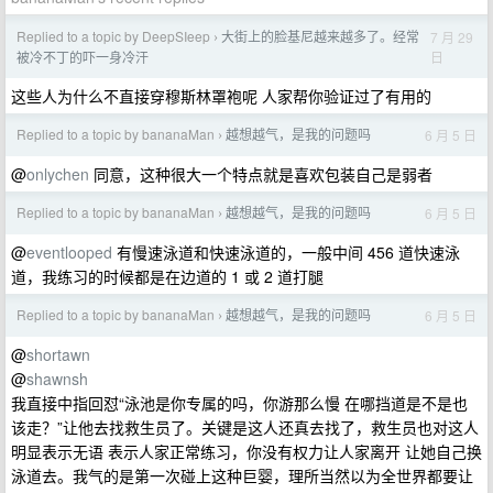
Replied to a topic by DeepSIeep
大街上的脸基尼越来越多了。经常
7 月 29
›
日
被冷不丁的吓一身冷汗
这些人为什么不直接穿穆斯林罩袍呢 人家帮你验证过了有用的
Replied to a topic by bananaMan
越想越气，是我的问题吗
6 月 5 日
›
@
onlychen
同意，这种很大一个特点就是喜欢包装自己是弱者
Replied to a topic by bananaMan
越想越气，是我的问题吗
6 月 5 日
›
@
eventlooped
有慢速泳道和快速泳道的，一般中间 456 道快速泳
道，我练习的时候都是在边道的 1 或 2 道打腿
Replied to a topic by bananaMan
越想越气，是我的问题吗
6 月 5 日
›
@
shortawn
@
shawnsh
我直接中指回怼“泳池是你专属的吗，你游那么慢 在哪挡道是不是也
该走？”让他去找救生员了。关键是这人还真去找了，救生员也对这人
明显表示无语 表示人家正常练习，你没有权力让人家离开 让她自己换
泳道去。我气的是第一次碰上这种巨婴，理所当然以为全世界都要让