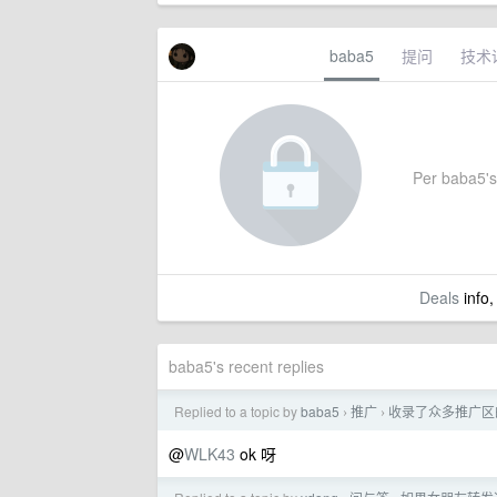
baba5
提问
技术
Per baba5's 
Deals
info,
baba5's recent replies
Replied to a topic by
baba5
推广
收录了众多推广区
›
›
@
WLK43
ok 呀