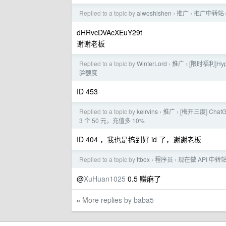
Replied to a topic by
aiwoshishen
推广
推广中转站 co
›
›
dHRvcDVAcXEuY29t
谢谢老板
Replied to a topic by
WinterLord
推广
[限时福利]H
›
›
验额度
ID 453
Replied to a topic by
kelrvins
推广
[梅开三度] Chat
›
›
3 个 50 元，充值多 10%
ID 404 ，我也是搞到好 id 了，谢谢老板
Replied to a topic by
ttbox
程序员
现在做 API 中
›
›
@
XuHuan1025
0.5 赚麻了
More replies by baba5
»