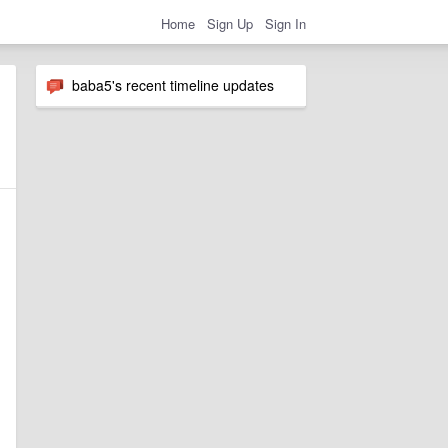
Home
Sign Up
Sign In
baba5's recent timeline updates