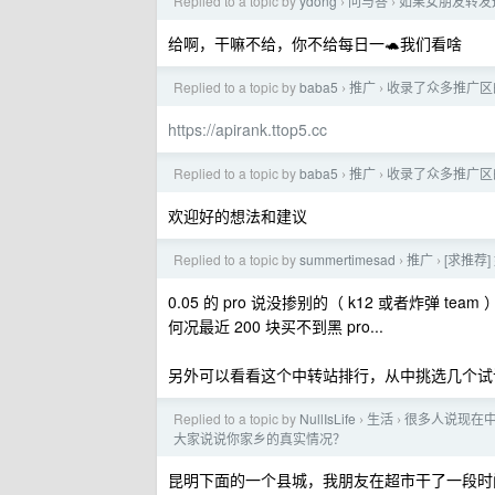
Replied to a topic by
ydong
问与答
如果女朋友转发
›
›
给啊，干嘛不给，你不给每日一🐢我们看啥
Replied to a topic by
baba5
推广
收录了众多推广区
›
›
https://apirank.ttop5.cc
Replied to a topic by
baba5
推广
收录了众多推广区
›
›
欢迎好的想法和建议
Replied to a topic by
summertimesad
推广
[求推荐
›
›
0.05 的 pro 说没掺别的（ k12 或者炸弹 t
何况最近 200 块买不到黑 pro...
另外可以看看这个中转站排行，从中挑选几个试
Replied to a topic by
NullIsLife
生活
很多人说现在中
›
›
大家说说你家乡的真实情况？
昆明下面的一个县城，我朋友在超市干了一段时