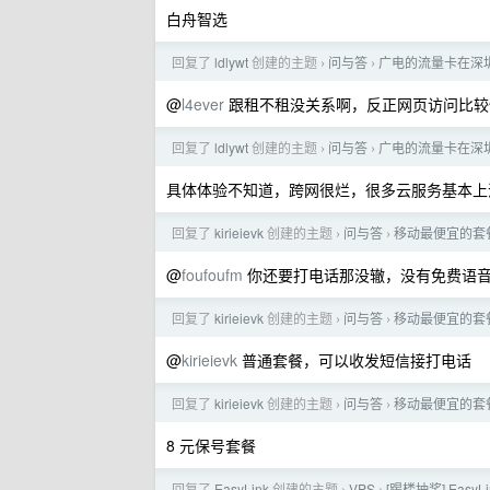
白舟智选
回复了
ldlywt
创建的主题
问与答
广电的流量卡在深
›
›
@
l4ever
跟租不租没关系啊，反正网页访问比较
回复了
ldlywt
创建的主题
问与答
广电的流量卡在深
›
›
具体体验不知道，跨网很烂，很多云服务基本上没
回复了
kirieievk
创建的主题
问与答
移动最便宜的套
›
›
@
foufoufm
你还要打电话那没辙，没有免费语
回复了
kirieievk
创建的主题
问与答
移动最便宜的套
›
›
@
kirieievk
普通套餐，可以收发短信接打电话
回复了
kirieievk
创建的主题
问与答
移动最便宜的套
›
›
8 元保号套餐
回复了
EasyLink
创建的主题
VPS
[踢楼抽奖] Easy