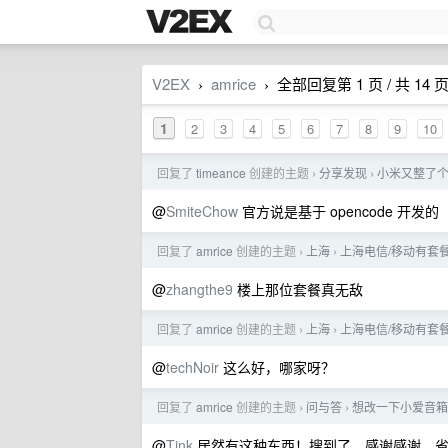
V2EX
amrice
全部回复第 1 页 / 共 14 
›
›
1
2
3
4
5
6
7
8
9
10
回复了
timeance
创建的主题
分享发现
小米又整了个 c
›
›
@
SmiteChow
官方说是基于 opencode 开发的
回复了
amrice
创建的主题
上海
上海电信/移动有套
›
›
@
zhangthe9
楼上那位套餐真无敌
回复了
amrice
创建的主题
上海
上海电信/移动有套
›
›
@
techNoir
这么好，哪家呀？
回复了
amrice
创建的主题
问与答
想改一下小爱音箱
›
›
@
Tink
居然有这种东西！搜到了，感谢感谢，