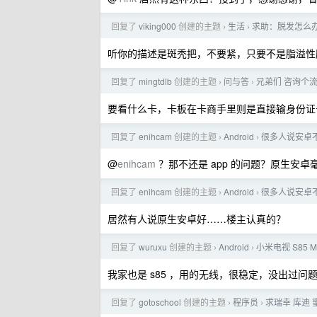
回复了
viking000
创建的主题
生活
求助：脱发怎么
›
›
听你的描述是斑秃把，不要紧，只要不是脂溢性
回复了
mingtdlb
创建的主题
问与答
兄弟们 咨询个
›
›
要看什么卡，卡板在卡商手里则是直接输身份证
回复了
enihcam
创建的主题
Android
很多人说安卓
›
›
@
enihcam
？那不还是 app 的问题？原生安卓
回复了
enihcam
创建的主题
Android
很多人说安卓
›
›
居然有人说原生安卓好……楼主认真的？
回复了
wuruxu
创建的主题
Android
小米电视 S85 M
›
›
我家也是 s85 ，用的无线，很稳定，没出过问
回复了
gotoschool
创建的主题
程序员
求瑞幸 库迪 
›
›