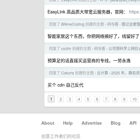
›
›
EasyLink 高品质大带宽云服务器，官网：
https
回复了
BNineCoding
创建的主题
问与答
做过全屋智
›
›
智能家居这个东西，你把网络搞好了，线留好了
回复了
cxzlhr
创建的主题
问与答
公司想科学上网拉点 g
›
›
预算足的话直接买运营商的专线，一劳永逸
回复了
Caturra
创建的主题
云计算
2025 年，静态
›
›
买个 cdn 自己反代
1
2
3
4
5
6
7
8
9
10
About
·
Help
·
Advertise
·
Blog
·
API
创意工作者们的社区