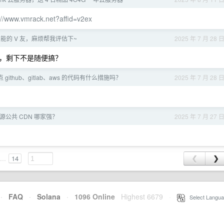
://www.vmrack.net?affid=v2ex
能的 V 友，麻烦帮我评估下~
2025 年 7 月 28 
，剩下不是随便搞？
ithub、gitlab、aws 的代码有什么措施吗？
2025 年 7 月 28 
资源公共 CDN 哪家强？
2025 年 7 月 27 
...
14
❮
❯
·
FAQ
·
Solana
·
1096 Online
Highest 6679
·
Select Langua