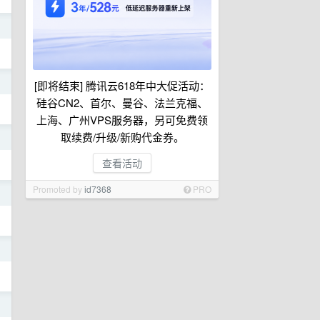
日
日
[即将结束] 腾讯云618年中大促活动：
硅谷CN2、首尔、曼谷、法兰克福、
上海、广州VPS服务器，另可免费领
取续费/升级/新购代金券。
日
查看活动
Promoted by
id7368
PRO
日
日
日