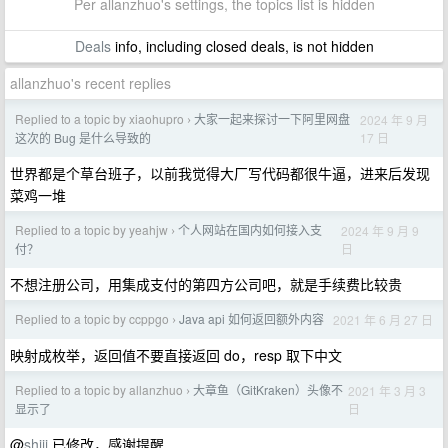
Per allanzhuo's settings, the topics list is hidden
Deals
info, including closed deals, is not hidden
allanzhuo's recent replies
Replied to a topic by xiaohupro
大家一起来探讨一下阿里网盘
2024 年 9 月
›
17 日
这次的 Bug 是什么导致的
世界都是个草台班子，以前我觉得大厂写代码都很牛逼，进来后发现
菜鸡一堆
Replied to a topic by yeahjw
个人网站在国内如何接入支
2024 年 9 月 9
›
日
付？
不想注册公司，用集成支付的第四方公司吧，就是手续费比较贵
Replied to a topic by ccppgo
Java api 如何返回额外内容
2021 年 6 月 27 日
›
映射成枚举，返回值不要直接返回 do，resp 取下中文
Replied to a topic by allanzhuo
大章鱼（GitKraken）头像不
2021 年 3 月 3
›
日
显示了
@
shiji
已修改，感谢提醒