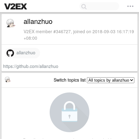
allanzhuo
V2EX member #346727, joined on 2018-09-03 16:17:19
+08:00
allanzhuo
https://github.com/allanzhuo
Switch topics list