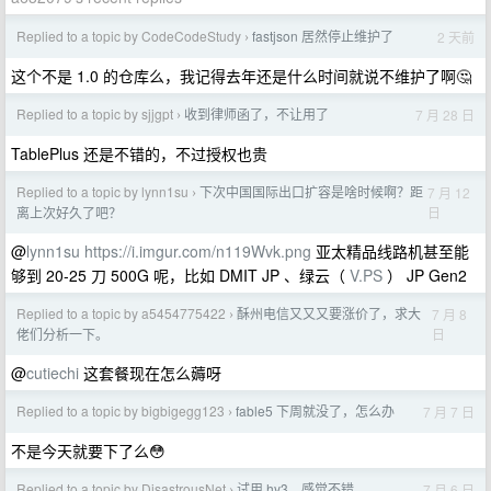
Replied to a topic by CodeCodeStudy
fastjson 居然停止维护了
2 天前
›
这个不是 1.0 的仓库么，我记得去年还是什么时间就说不维护了啊🤔
Replied to a topic by sjjgpt
收到律师函了，不让用了
7 月 28 日
›
TablePlus 还是不错的，不过授权也贵
Replied to a topic by lynn1su
下次中国国际出口扩容是啥时候啊？距
7 月 12
›
日
离上次好久了吧？
@
lynn1su
https://i.imgur.com/n119Wvk.png
亚太精品线路机甚至能
够到 20-25 刀 500G 呢，比如 DMIT JP 、绿云（
V.PS
） JP Gen2
Replied to a topic by a5454775422
酥州电信又又又要涨价了，求大
7 月 8
›
日
佬们分析一下。
@
cutiechi
这套餐现在怎么薅呀
Replied to a topic by bigbigegg123
fable5 下周就没了，怎么办
7 月 7 日
›
不是今天就要下了么😳
Replied to a topic by DisastrousNet
试用 hy3，感觉不错
7 月 6 日
›