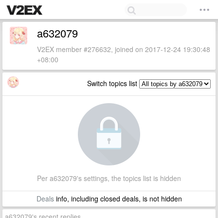
a632079
V2EX member #276632, joined on 2017-12-24 19:30:48
+08:00
Switch topics list
Per a632079's settings, the topics list is hidden
Deals
info, including closed deals, is not hidden
a632079's recent replies