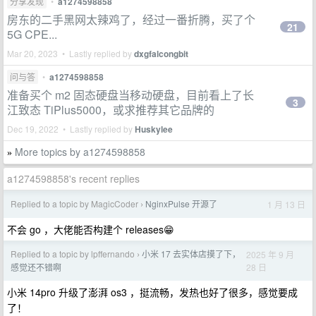
分享发现
•
a1274598858
房东的二手黑网太辣鸡了，经过一番折腾，买了个
21
5G CPE...
Mar 20, 2023 • Lastly replied by
dxgfalcongbit
问与答
•
a1274598858
准备买个 m2 固态硬盘当移动硬盘，目前看上了长
3
江致态 TiPlus5000，或求推荐其它品牌的
Dec 19, 2022 • Lastly replied by
Huskylee
More topics by a1274598858
»
a1274598858's recent replies
Replied to a topic by MagicCoder
NginxPulse 开源了
1 月 13 日
›
不会 go ，大佬能否构建个 releases😁
Replied to a topic by lpffernando
小米 17 去实体店摸了下，
2025 年 9 月
›
28 日
感觉还不错啊
小米 14pro 升级了澎湃 os3 ，挺流畅，发热也好了很多，感觉要成
了！