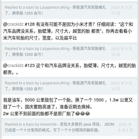
Replied to a topic by LazypersonJKing
新能源汽车轮胎被扎
2025 年 9 月
›
10 日
了，换条胎 1250 血亏！
@
crackidz
#128 有没有可能不是因为小米才贵？仔细阅读："这个和
汽车品牌没关系，胎壁薄，尺寸大，越宽的胎 都贵"，你再去看看小
米汽车轮胎的尺寸，宽度，以及扁平比
Replied to a topic by LazypersonJKing
新能源汽车轮胎被扎
2025 年 9 月
›
10 日
了，换条胎 1250 血亏！
@
crackidz
#123 这个和汽车品牌没关系，胎壁薄，尺寸大，越宽的胎
都贵。。
Replied to a topic by LazypersonJKing
新能源汽车轮胎被扎
2025 年 9 月
›
10 日
了，换条胎 1250 血亏！
我是油车，5000 公里鼓包了一个胎，换了一个 1500 ，1.3w 公里又
鼓了一个，国庆要跑高速了，准备近期去换掉。
2w 公里不到前面的胎都不是原厂胎了😂😂😂
Replied to a topic by moverinfo
发现大多数的 Java 项目， JSON
2025 年
›
9 月 9 日
已经是一个十分常用的格式。写了一个十分精简的解析器。